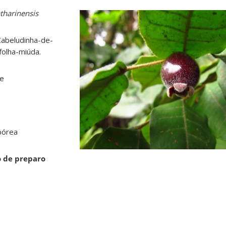
tharinensis
abeludinha-de-
folha-miúda.
ae
bórea
o de preparo