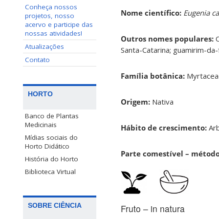
Conheça nossos
Nome científico:
Eugenia ca
projetos, nosso
acervo e participe das
nossas atividades!
Outros nomes populares:
C
Atualizações
Santa-Catarina; guamirim-da-
Contato
Família botânica:
Myrtace
HORTO
Origem:
Nativa
Banco de Plantas
Medicinais
Hábito de crescimento:
Ar
Mídias sociais do
Horto Didático
Parte comestível – métod
História do Horto
Biblioteca Virtual
SOBRE CIÊNCIA
Fruto – in natura