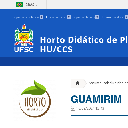
BRASIL
Ir para o conteúdo
1
Ir para o menu
2
Ir para a busca
3
Ir para o rodapé
4
Horto Didático de P
HU/CCS
Assunto: cabeludinha de
GUAMIRIM
16/08/2024 12:43