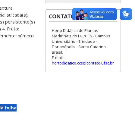
textura
al sulcada(s);
CONTATOS
(s) persistente(s)
 4. Fruto:
Horto Didático de Plantas
. Semente: número
Medicinais do HU/CCS - Campus
Universitário - Trindade -
Florianópolis - Santa Catarina -
Brasil.
E-mail:
hortodidatico.ccs@contato.ufsc.br
a folha