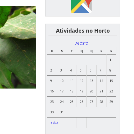
͏ ͏ ͏ ͏ ͏ ͏Atividades no Horto
AGOSTO
D
S
T
Q
Q
S
S
1
2
3
4
5
6
7
8
9
10
11
12
13
14
15
16
17
18
19
20
21
22
23
24
25
26
27
28
29
30
31
« dez