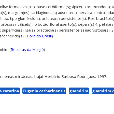
olha: forma oval(ais); base cordiforme(s); ápice(s) acuminado(s); 
(s); margem(ns) cartilaginosa(s) ausente(s); nervura-central adaxi
ncia: tipo glomérulo(s); bráctea(s) persistente(s). Flor: bractéola
 piloso(s); cálice(s) no botão-floral aberto(s); sépala(s) 4; pétala(s)
 superfície(s) lisa(s); bractéola(s) persistente(s) não vistosa(s)
conhecido(s). (
Flora do Brasil
)
irim (
Receitas da Margô
)
arinense: mirtáceas. Itajaí: Herbário Barbosa Rodrigues, 1997.
a catarina
Eugenia catharinensis
guamirim
guamirim d