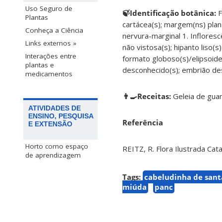
Uso Seguro de
🍃Identificação botânica:
F
Plantas
cartácea(s); margem(ns) plana
Conheça a Ciência
nervura-marginal 1. Inflorescê
Links externos »
não vistosa(s); hipanto liso(s)
Interações entre
formato globoso(s)/elipsoide;
plantas e
desconhecido(s); embrião des
medicamentos
👨‍🍳Receitas:
Geleia de guam
ATIVIDADES DE
ENSINO, PESQUISA
Referência
E EXTENSÃO
Horto como espaço
REITZ, R. Flora Ilustrada Cat
de aprendizagem
Tags:
cabeludinha de sant
miúda
panc