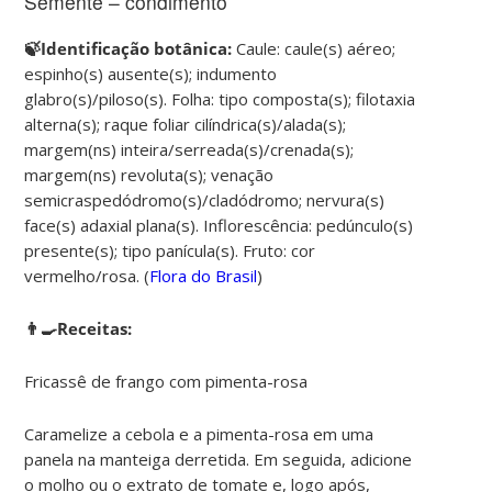
Semente – condimento
🍃Identificação botânica:
Caule: caule(s) aéreo;
espinho(s) ausente(s); indumento
glabro(s)/piloso(s). Folha: tipo composta(s); filotaxia
alterna(s); raque foliar cilíndrica(s)/alada(s);
margem(ns) inteira/serreada(s)/crenada(s);
margem(ns) revoluta(s); venação
semicraspedódromo(s)/cladódromo; nervura(s)
face(s) adaxial plana(s). Inflorescência: pedúnculo(s)
presente(s); tipo panícula(s). Fruto: cor
vermelho/rosa. (
Flora do Brasil
)
👨‍🍳Receitas:
Fricassê de frango com pimenta-rosa
Caramelize a cebola e a pimenta-rosa em uma
panela na manteiga derretida. Em seguida, adicione
o molho ou o extrato de tomate e, logo após,