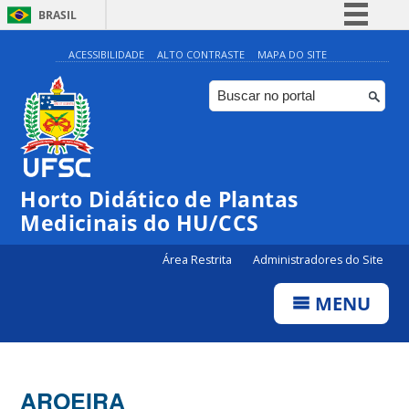
BRASIL
Simplifique!
ACESSIBILIDADE
ALTO CONTRASTE
MAPA DO SITE
Comunica BR
Participe
Acesso à informação
Legislação
Horto Didático de Plantas
Canais
Medicinais do HU/CCS
Área Restrita
Administradores do Site
MENU
AROEIRA