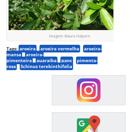
Imagem: Mauro Halpern
Tags:
aroeira
aroeira vermelha
aroeira-
mansa
aroeira-
pimenteira
auaraíba
panc
pimenta-
rosa
Schinus terebinthifolia