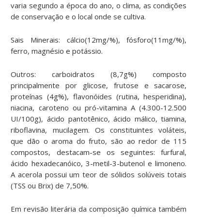
varia segundo a época do ano, o clima, as condições
de conservação e o local onde se cultiva.
Sais Minerais: cálcio(12mg/%), fósforo(11mg/%),
ferro, magnésio e potássio.
Outros: carboidratos (8,7g%) composto
principalmente por glicose, frutose e sacarose,
proteínas (4g%), flavonóides (rutina, hesperidina),
niacina, caroteno ou pró-vitamina A (4.300-12.500
UI/100g), ácido pantotênico, ácido málico, tiamina,
riboflavina, mucilagem. Os constituintes voláteis,
que dão o aroma do fruto, são ao redor de 115
compostos, destacam-se os seguintes: furfural,
ácido hexadecanóico, 3-metil-3-butenol e limoneno.
A acerola possui um teor de sólidos solúveis totais
(TSS ou Brix) de 7,50%.
Em revisão literária da composição química também