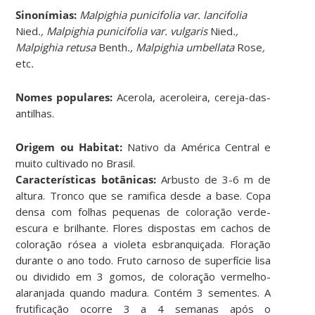
Sinonímias
:
Malpighia punicifolia var. lancifolia
Nied
., Malpighia punicifolia var. vulgaris
Nied
.,
Malpighia retusa
Benth
., Malpighia umbellata
Rose
,
etc
.
Nomes populares:
Acerola, aceroleira, cereja-das-
antilhas.
Origem ou Habitat:
Nativo da América Central e
muito cultivado no Brasil.
Características botânicas:
Arbusto de 3-6 m de
altura. Tronco que se ramifica desde a base. Copa
densa com folhas pequenas de coloração verde-
escura e brilhante. Flores dispostas em cachos de
coloração rósea a violeta esbranquiçada. Floração
durante o ano todo. Fruto carnoso de superfície lisa
ou dividido em 3 gomos, de coloração vermelho-
alaranjada quando madura. Contém 3 sementes. A
frutificação ocorre 3 a 4 semanas após o