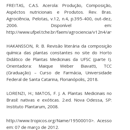
FREITAS, C.A.S. Acerola: Produção, Composição,
Aspéctos nutricionais e Produtos. Rev. Bras.
Agrociência, Pelotas, v.12, n.4, p.395-400, out-dez,
2006. Disponível em:
http://www.ufpel.tche.br/faem/agrociencia/v12n4/artigo02.pd
HAKANSSON, R. B. Revisão literária da composição
química das plantas constantes no site do Horto
Didático de Plantas Medicinais da UFSC (parte I).
Orientadora: Maique Weber Biavatti, TCC
(Graduação) – Curso de Farmácia, Universidade
Federal de Santa Catarina, Florianópolis, 2018.
LORENZI, H.; MATOS, F. J. A. Plantas Medicinais no
Brasil: nativas e exóticas. 2.ed. Nova Odessa, SP:
Instituto Plantarum, 2008.
http://www.tropicos.org/Name/19500010>. Acesso
em: 07 de março de 2012.