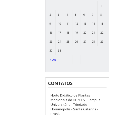
1
2
3
4
5
6
7
8
9
10
11
12
13
14
15
16
17
18
19
20
21
22
23
24
25
26
27
28
29
30
31
« dez
CONTATOS
Horto Didático de Plantas
Medicinais do HU/CCS - Campus
Universitário - Trindade -
Florianópolis - Santa Catarina -
Brasil.