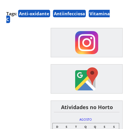
Tags:
Anti-oxidante
Antiinfecciosa
Vitamina
C
͏ ͏ ͏ ͏ ͏ ͏Atividades no Horto
AGOSTO
D
S
T
Q
Q
S
S