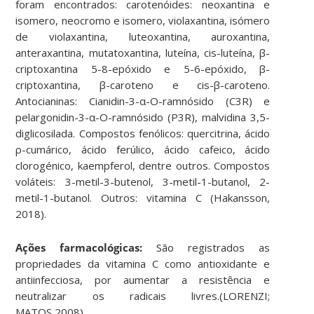
foram encontrados: carotenóides: neoxantina e
isomero, neocromo e isomero, violaxantina, isómero
de violaxantina, luteoxantina, auroxantina,
anteraxantina, mutatoxantina, luteína, cis-luteína, β-
criptoxantina 5-8-epóxido e 5-6-epóxido, β-
criptoxantina, β-caroteno e cis-β-caroteno.
Antocianinas: Cianidin-3-α-O-ramnósido (C3R) e
pelargonidin-3-α-O-ramnósido (P3R), malvidina 3,5-
diglicosilada. Compostos fenólicos: quercitrina, ácido
ρ-cumárico, ácido ferúlico, ácido cafeico, ácido
clorogénico, kaempferol, dentre outros. Compostos
voláteis: 3-metil-3-butenol, 3-metil-1-butanol, 2-
metil-1-butanol. Outros: vitamina C (Hakansson,
2018).
Ações farmacológicas:
São registrados as
propriedades da vitamina C como antioxidante e
antiinfecciosa, por aumentar a resistência e
neutralizar os radicais livres.(LORENZI;
MATOS,2008).