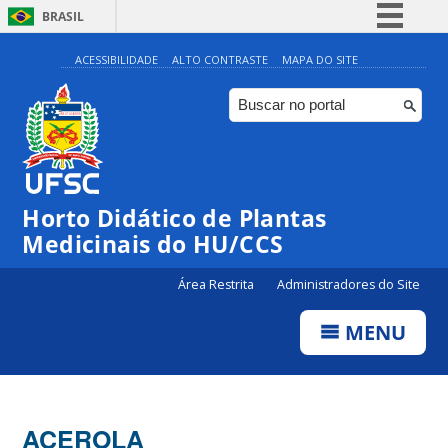
BRASIL
Simplifique!
ACESSIBILIDADE
ALTO CONTRASTE
MAPA DO SITE
Comunica BR
Participe
Acesso à informação
Legislação
Horto Didático de Plantas
Canais
Medicinais do HU/CCS
Área Restrita
Administradores do Site
MENU
ACEROLA