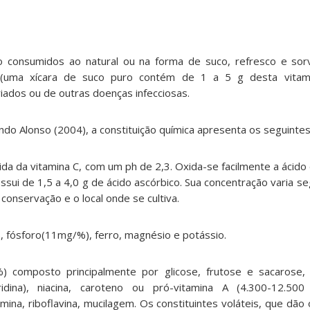
o consumidos ao natural ou na forma de suco, refresco e sor
 (uma xícara de suco puro contém de 1 a 5 g desta vitam
riados ou de outras doenças infecciosas.
ndo Alonso (2004), a constituição química apresenta os seguinte
cida da vitamina C, com um ph de 2,3. Oxida-se facilmente a ácido
sui de 1,5 a 4,0 g de ácido ascórbico. Sua concentração varia s
 conservação e o local onde se cultiva.
), fósforo(11mg/%), ferro, magnésio e potássio.
%) composto principalmente por glicose, frutose e sacarose,
ridina), niacina, caroteno ou pró-vitamina A (4.300-12.500
amina, riboflavina, mucilagem. Os constituintes voláteis, que dão