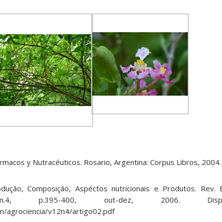
rmacos y Nutracéuticos. Rosario, Argentina: Corpus Libros, 2004.
odução, Composição, Aspéctos nutricionais e Produtos. Rev. B
n.4, p.395-400, out-dez, 2006. Disp
em/agrociencia/v12n4/artigo02.pdf