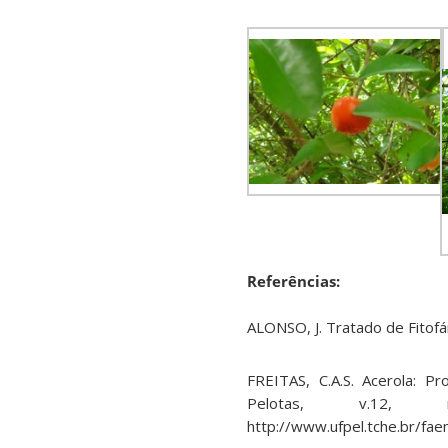
Referências:
ALONSO, J. Tratado de Fitofá
FREITAS, C.A.S. Acerola: Pr
Pelotas, v.12, 
http://www.ufpel.tche.br/fa