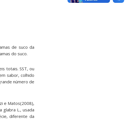
ramas de suco da
ramas do suco.
is totais. SST, ou
em sabor, colhido
m grande número de
zi e Matos(2008),
 glabra L., usada
cie, diferente da