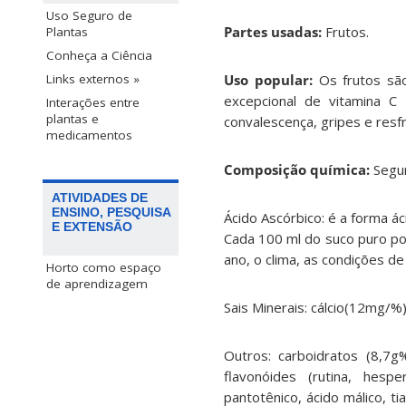
Uso Seguro de
Partes usadas:
Frutos.
Plantas
Conheça a Ciência
Uso popular:
Os frutos sã
Links externos »
excepcional de vitamina C
Interações entre
plantas e
convalescença, gripes e resf
medicamentos
Composição química:
Segu
ATIVIDADES DE
ENSINO, PESQUISA
Ácido Ascórbico: é a forma á
E EXTENSÃO
Cada 100 ml do suco puro pos
ano, o clima, as condições de
Horto como espaço
de aprendizagem
Sais Minerais: cálcio(12mg/%
Outros: carboidratos (8,7g
flavonóides (rutina, hespe
pantotênico, ácido málico, ti