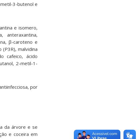
metil-3-butenol e
antina e isomero,
, anteraxantina,
tina, β-caroteno e
 (P3R), malvidina
do cafeico, ácido
tanol, 2-metil-1-
ntiinfecciosa, por
a da árvore e se
ação e coceira em