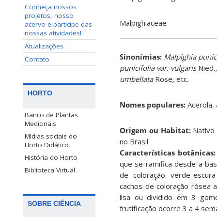
Conheça nossos
projetos, nosso
Malpighiaceae
acervo e participe das
nossas atividades!
Atualizações
Sinonímias
:
Malpighia punici
Contato
punicifolia var. vulgaris
Nied
.
umbellata
Rose
,
etc
.
HORTO
Nomes populares:
Acerola, 
Banco de Plantas
Medicinais
Origem ou Habitat:
Nativo 
Mídias sociais do
no Brasil.
Horto Didático
Características botânicas
História do Horto
que se ramifica desde a ba
Biblioteca Virtual
de coloração verde-escura
cachos de coloração rósea a
lisa ou dividido em 3 gom
SOBRE CIÊNCIA
frutificação ocorre 3 a 4 se