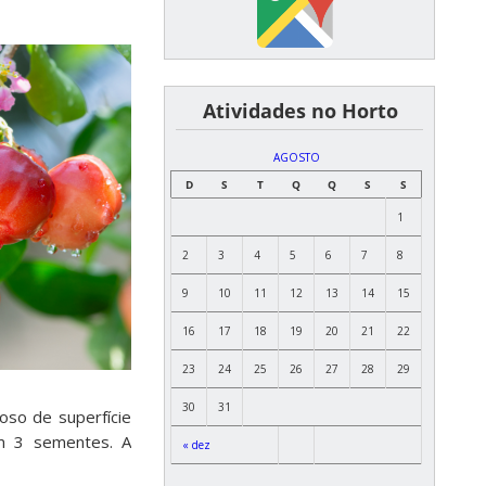
͏ ͏ ͏ ͏ ͏ ͏Atividades no Horto
AGOSTO
D
S
T
Q
Q
S
S
1
2
3
4
5
6
7
8
9
10
11
12
13
14
15
16
17
18
19
20
21
22
23
24
25
26
27
28
29
30
31
oso de superfície
ém 3 sementes. A
« dez