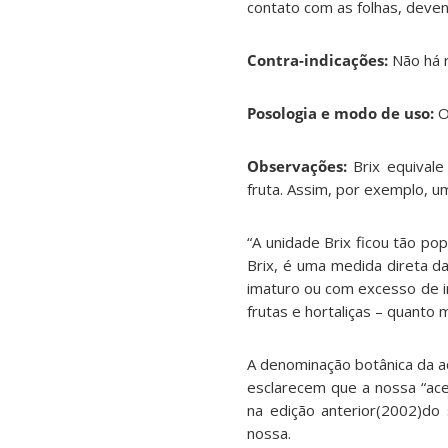
contato com as folhas, deven
Contra-indicações:
Não há r
Posologia e modo de uso:
O
Observações:
Brix equival
fruta. Assim, por exemplo, 
“A unidade Brix ficou tão po
Brix, é uma medida direta da
imaturo ou com excesso de ir
frutas e hortaliças – quanto m
A denominação botânica da a
esclarecem que a nossa “acer
na edição anterior(2002)do s
nossa.