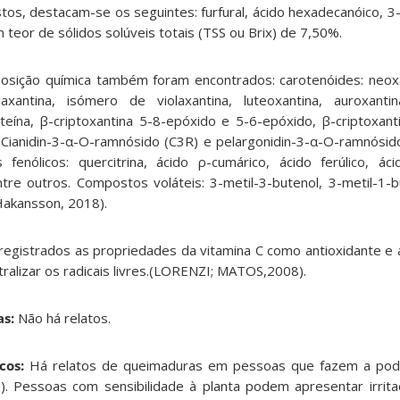
os, destacam-se os seguintes: furfural, ácido hexadecanóico, 3-
 teor de sólidos solúveis totais (TSS ou Brix) de 7,50%.
posição química também foram encontrados: carotenóides: neox
antina, isómero de violaxantina, luteoxantina, auroxantina
luteína, β-criptoxantina 5-8-epóxido e 5-6-epóxido, β-criptoxan
: Cianidin-3-α-O-ramnósido (C3R) e pelargonidin-3-α-O-ramnósido
s fenólicos: quercitrina, ácido ρ-cumárico, ácido ferúlico, áci
tre outros. Compostos voláteis: 3-metil-3-butenol, 3-metil-1-bu
(Hakansson, 2018).
registrados as propriedades da vitamina C como antioxidante e a
tralizar os radicais livres.(LORENZI; MATOS,2008).
s:
Não há relatos.
cos:
Há relatos de queimaduras em pessoas que fazem a pod
). Pessoas com sensibilidade à planta podem apresentar irrit