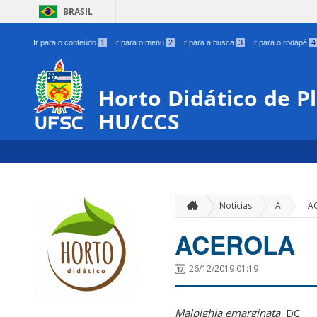
BRASIL
Ir para o conteúdo
1
Ir para o menu
2
Ir para a busca
3
Ir para o rodapé
4
Horto Didático de P
HU/CCS
»
Notícias
A
A
ACEROLA
26/12/2019 01:19
Malpighia emarginata
DC.