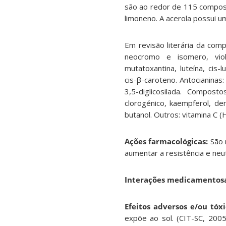
são ao redor de 115 compost
limoneno. A acerola possui um
Em revisão literária da com
neocromo e isomero, violax
mutatoxantina, luteína, cis-
cis-β-caroteno. Antocianinas
3,5-diglicosilada. Composto
clorogénico, kaempferol, den
butanol. Outros: vitamina C 
Ações farmacológicas:
São 
aumentar a resistência e neu
Interações medicamentosa
Efeitos adversos e/ou tóxi
expõe ao sol. (CIT-SC, 2005