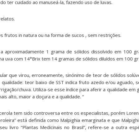
do ter cuidado ao manuseá-la, fazendo uso de luvas.
elatos.
s frutos in natura ou na forma de sucos , sem restrições.
e a aproximadamente 1 grama de sólidos dissolvido em 100 g
uma uva com 14°Brix tem 14 gramas de sólidos diluídos em 100 g
pular que virou, erroneamente, sinónimo de teor de sólidos solúve
 qualidade: teor baixo de SST indica fruto azedo e/ou aguado, s
rigação/chuva. Utiliza-se esse índice para aferir a qualidade e
ais alto, maior a doçura e a qualidade. “
cerola tem sido controversa entre os especialistas, porém Loren
oleira” está definida como Malpighia emarginata e que Malpighia
eu livro “Plantas Medicinais no Brasil”, refere-se a outra espé