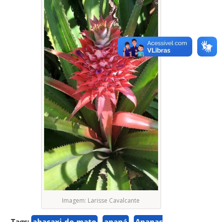
Imagem: Larisse Cavalcante
Tags:
abacaxi-do-mato
ananá
Ananas