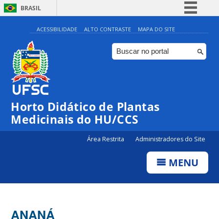
BRASIL
Simplifique!
ACESSIBILIDADE
ALTO CONTRASTE
MAPA DO SITE
Comunica BR
Participe
Acesso à informação
Legislação
Horto Didático de Plantas
Canais
Medicinais do HU/CCS
Área Restrita
Administradores do Site
MENU
ANANÁ