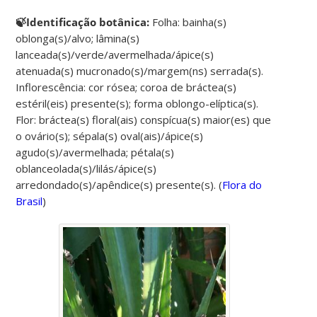
🍃Identificação botânica:
Folha: bainha(s)
oblonga(s)/alvo; lâmina(s)
lanceada(s)/verde/avermelhada/ápice(s)
atenuada(s) mucronado(s)/margem(ns) serrada(s).
Inflorescência: cor rósea; coroa de bráctea(s)
estéril(eis) presente(s); forma oblongo-elíptica(s).
Flor: bráctea(s) floral(ais) conspícua(s) maior(es) que
o ovário(s); sépala(s) oval(ais)/ápice(s)
agudo(s)/avermelhada; pétala(s)
oblanceolada(s)/lilás/ápice(s)
arredondado(s)/apêndice(s) presente(s). (
Flora do
Brasil
)