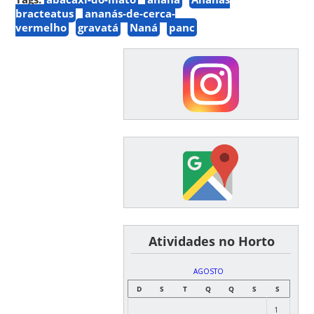
bracteatus
ananás-de-cerca-
vermelho
gravatá
Naná
panc
͏ ͏ ͏ ͏ ͏ ͏Atividades no Horto
AGOSTO
D
S
T
Q
Q
S
S
1