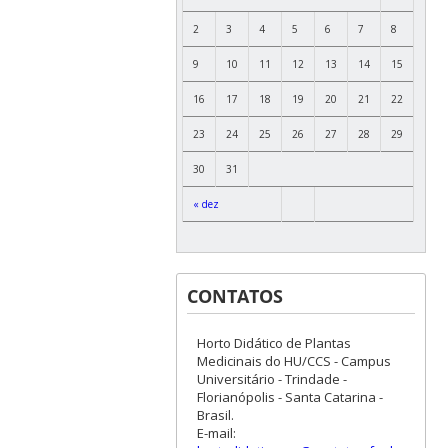
2
3
4
5
6
7
8
9
10
11
12
13
14
15
16
17
18
19
20
21
22
23
24
25
26
27
28
29
30
31
« dez
CONTATOS
Horto Didático de Plantas
Medicinais do HU/CCS - Campus
Universitário - Trindade -
Florianópolis - Santa Catarina -
Brasil.
E-mail: