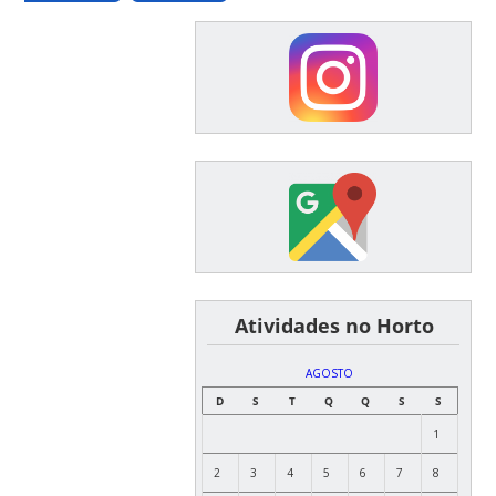
͏ ͏ ͏ ͏ ͏ ͏Atividades no Horto
AGOSTO
D
S
T
Q
Q
S
S
1
2
3
4
5
6
7
8