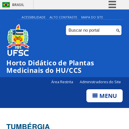
BRASIL
Simplifique!
ACESSIBILIDADE
ALTO CONTRASTE
MAPA DO SITE
Comunica BR
Participe
Acesso à informação
Legislação
Horto Didático de Plantas
Canais
Medicinais do HU/CCS
Área Restrita
Administradores do Site
MENU
TUMBÉRGIA