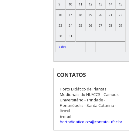
9
10
11
12
13
14
15
16
17
18
19
20
21
22
23
24
25
26
27
28
29
30
31
« dez
CONTATOS
Horto Didático de Plantas
Medicinais do HU/CCS - Campus
Universitário - Trindade -
Florianópolis - Santa Catarina -
Brasil.
E-mail:
hortodidatico.ccs@contato.ufsc.br