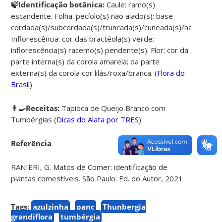
🍃Identificação botânica:
Caule: ramo(s)
escandente. Folha: pecíolo(s) não alado(s); base
cordada(s)/subcordada(s)/truncada(s)/cuneada(s)/hastada(s)
Inflorescência: cor das bractéola(s) verde;
inflorescência(s) racemo(s) pendente(s). Flor: cor da
parte interna(s) da corola amarela; da parte
externa(s) da corola cor lilás/roxa/branca. (
Flora do
Brasil
)
👨‍🍳Receitas:
Tapioca de Queijo Branco com
Tumbérgias (
Dicas do Alata por TRES
)
Referência
RANIERI, G. Matos de Comer: identificação de
plantas comestíveis. São Paulo: Ed. do Autor, 2021
Tags:
azulzinha
panc
Thunbergia
grandiflora
tumbérgia