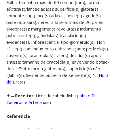
Folha: tamanho mais de 60 compr. (mm); forma
elíptica(s)/lanceolada(s); superfície(s) glabra(s)
somente na(s) face(s) adaxial; ápice(s) agudo(s);
base obtusa(s); nervura-lateral mais de 20 pares
evidente(s); margem(ns) revoluta(s); indumento
pubescente(s); glândula(s) translúcida(s)
evidente(s). Inflorescência: tipo glomérulo(s). Flor:
cálice(s) com indumento esbranquiçado; pedicelo(s)
ausente(s); bractéola(s) livre(s) decídua(s) após
antese; tamanho da bractéola(s) envolvendo botão-
floral. Fruto: forma globoso(s); superfície(s) não
glabra(s). Semente: número de semente(s) 1. (
Flora
do Brasil
)
👨‍🍳Receitas:
Licor de cabeludinha
(
John e Dil
Caseiros e Artesanais
)
Referência