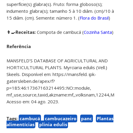
superfície(s) glabra(s). Fruto: forma globoso(s);
indumento glabra(s); tamanho 5 à 10 diâm. (cm)/10 à
15 diâm. (cm). Semente: número 1. (
Flora do Brasil
)
👨‍🍳Receitas:
Compota de cambucá
(
Cozinha Santa
)
Referência
MANSFELD’S DATABASE OF AGRICULTURAL AND
HORTICULTURAL PLANTS. Myrciaria edulis (Vell.)
Skeels. Disponível em: https://mansfeld. ipk-
gatersleben.de/apex/f?
p=185:46:17367163214495::NO::module,
mf_use,source,taxid,akzname:mf,,volksnam,12244,Myrciaria%
Acesso em: 04 ago. 2023.
Tags:
cambucá
cambucazeiro
panc
Plantas
alimentícias
plinia edulis