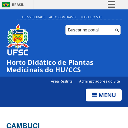
BRASIL
Simplifique!
ACESSIBILIDADE
ALTO CONTRASTE
MAPA DO SITE
Comunica BR
Participe
Acesso à informação
Legislação
Horto Didático de Plantas
Canais
Medicinais do HU/CCS
Área Restrita
Administradores do Site
MENU
CAMBUCI