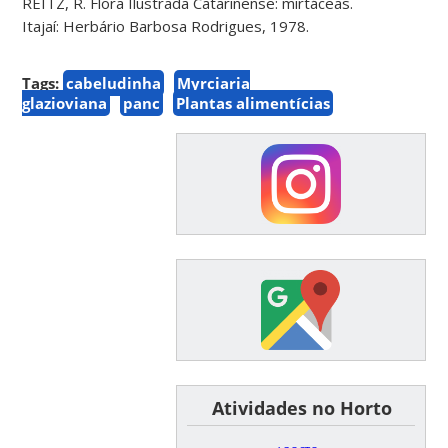
REITZ, R. Flora Ilustrada Catarinense: mirtáceas.
Itajaí: Herbário Barbosa Rodrigues, 1978.
Tags:
cabeludinha
Myrciaria
glazioviana
panc
Plantas alimentícias
͏ ͏ ͏ ͏ ͏ ͏Atividades no Horto