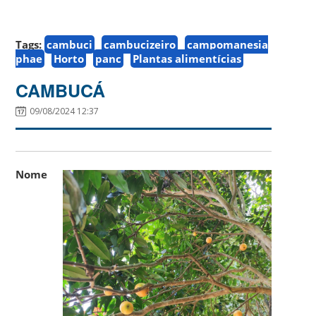
Tags:
cambuci
cambucizeiro
campomanesia
phae
Horto
panc
Plantas alimentícias
CAMBUCÁ
09/08/2024 12:37
Nome