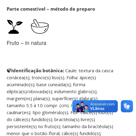
Parte comestível – método de preparo
Fruto – in natura
🍃Identificação botânica:
Caule: textura da casca
coriácea(s); tronco(s) liso(s). Folha: ápice(s)
acuminado(s); base cuneada(s); forma
elíptica(s)/obovada(s); indumento glabro(s);
margem(ns) plana(s); superfície(s) glabra(s);
tamanho 5.5 à 10 compr. (cm). Inflorescência: local
caulinar(es); tipo glomérulo(s). Flor: cálice(s) lobo(s)
do cálice(s) fundido(s); bractéola(s) livre(s)
persistente(s) no fruto(s); tamanho da bractéola(s)
menor que o botão-floral; cálice(s) fundido(s);