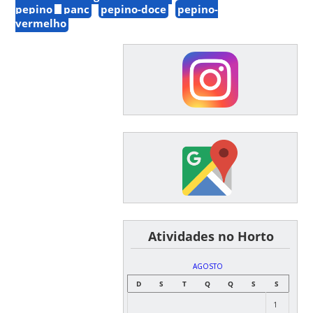
pepino
panc
pepino-doce
pepino-
vermelho
͏ ͏ ͏ ͏ ͏ ͏Atividades no Horto
AGOSTO
D
S
T
Q
Q
S
S
1