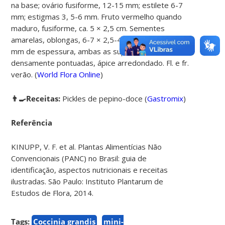
na base; ovário fusiforme, 12-15 mm; estilete 6-7
mm; estigmas 3, 5-6 mm. Fruto vermelho quando
maduro, fusiforme, ca. 5 × 2,5 cm. Sementes
amarelas, oblongas, 6-7 × 2,5-4 mm, cerca de 1,5
mm de espessura, ambas as superfícies
densamente pontuadas, ápice arredondado. Fl. e fr.
verão. (
World Flora Online
)
👨‍🍳Receitas:
Pickles de pepino-doce (
Gastromix
)
Referência
KINUPP, V. F. et al. Plantas Alimentícias Não
Convencionais (PANC) no Brasil: guia de
identificação, aspectos nutricionais e receitas
ilustradas. São Paulo: Instituto Plantarum de
Estudos de Flora, 2014.
Tags:
Coccinia grandis
mini-