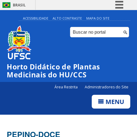
BRASIL
Simplifique!
ACESSIBILIDADE
ALTO CONTRASTE
MAPA DO SITE
Comunica BR
Participe
Acesso à informação
Legislação
Horto Didático de Plantas
Canais
Medicinais do HU/CCS
Área Restrita
Administradores do Site
MENU
PEPINO-DOCE