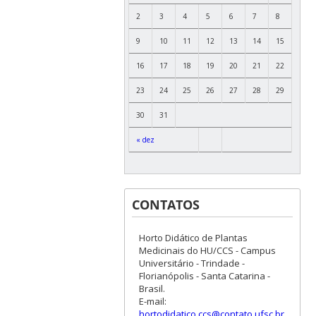
2
3
4
5
6
7
8
9
10
11
12
13
14
15
16
17
18
19
20
21
22
23
24
25
26
27
28
29
30
31
« dez
CONTATOS
Horto Didático de Plantas
Medicinais do HU/CCS - Campus
Universitário - Trindade -
Florianópolis - Santa Catarina -
Brasil.
E-mail:
hortodidatico.ccs@contato.ufsc.br