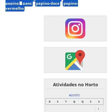
pepino
panc
pepino-doce
pepino-
vermelho
͏ ͏ ͏ ͏ ͏ ͏Atividades no Horto
AGOSTO
D
S
T
Q
Q
S
S
1