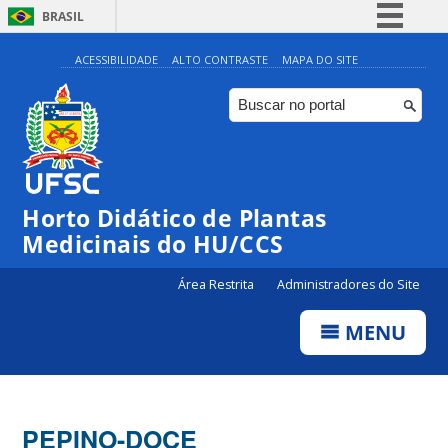
BRASIL
Simplifique!
ACESSIBILIDADE
ALTO CONTRASTE
MAPA DO SITE
Comunica BR
Participe
Acesso à informação
Legislação
Horto Didático de Plantas
Canais
Medicinais do HU/CCS
Área Restrita
Administradores do Site
MENU
PEPINO-DOCE