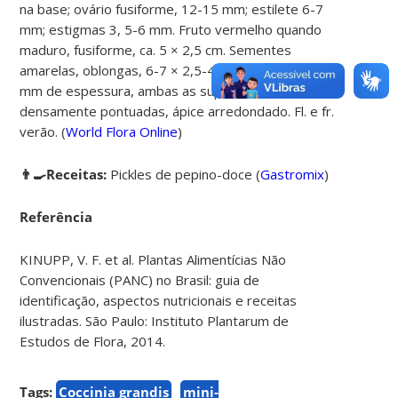
na base; ovário fusiforme, 12-15 mm; estilete 6-7
mm; estigmas 3, 5-6 mm. Fruto vermelho quando
maduro, fusiforme, ca. 5 × 2,5 cm. Sementes
amarelas, oblongas, 6-7 × 2,5-4 mm, cerca de 1,5
mm de espessura, ambas as superfícies
densamente pontuadas, ápice arredondado. Fl. e fr.
verão. (
World Flora Online
)
👨‍🍳Receitas:
Pickles de pepino-doce (
Gastromix
)
Referência
KINUPP, V. F. et al. Plantas Alimentícias Não
Convencionais (PANC) no Brasil: guia de
identificação, aspectos nutricionais e receitas
ilustradas. São Paulo: Instituto Plantarum de
Estudos de Flora, 2014.
Tags:
Coccinia grandis
mini-