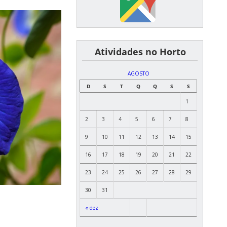
͏ ͏ ͏ ͏ ͏ ͏Atividades no Horto
AGOSTO
D
S
T
Q
Q
S
S
1
2
3
4
5
6
7
8
9
10
11
12
13
14
15
16
17
18
19
20
21
22
23
24
25
26
27
28
29
30
31
« dez