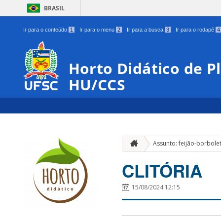
BRASIL
Ir para o conteúdo
1
Ir para o menu
2
Ir para a busca
3
Ir para o rodapé
4
Horto Didático de P
HU/CCS
Assunto: feijão-borbole
CLITÓRIA
15/08/2024 12:15