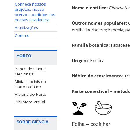
Conheça nossos
Nome científico:
Clitoria t
projetos, nosso
acervo e participe das
nossas atividades!
Outros nomes populares:
C
Atualizações
ervilha-borboleta; ismênia; pa
Contato
Família botânica:
Fabacea
HORTO
Origem
: Exótica
Banco de Plantas
Medicinais
Hábito de crescimento:
Tre
Mídias sociais do
Horto Didático
Parte comestível – métod
História do Horto
Biblioteca Virtual
SOBRE CIÊNCIA
Folha – cozinhar