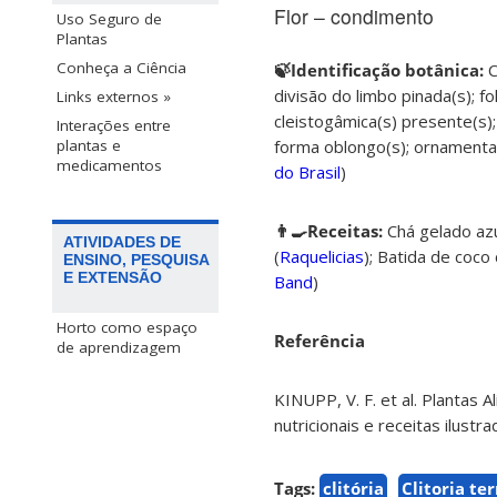
Flor – condimento
Uso Seguro de
Plantas
Conheça a Ciência
🍃Identificação botânica:
C
divisão do limbo pinada(s); fol
Links externos »
cleistogâmica(s) presente(s);
Interações entre
forma oblongo(s); ornamentaçã
plantas e
medicamentos
do Brasil
)
👨‍🍳Receitas:
Chá gelado azu
ATIVIDADES DE
(
Raquelicias
);
Batida de coco c
ENSINO, PESQUISA
E EXTENSÃO
Band
)
Horto como espaço
Referência
de aprendizagem
KINUPP, V. F. et al. Plantas 
nutricionais e receitas ilust
Tags:
clitória
Clitoria te