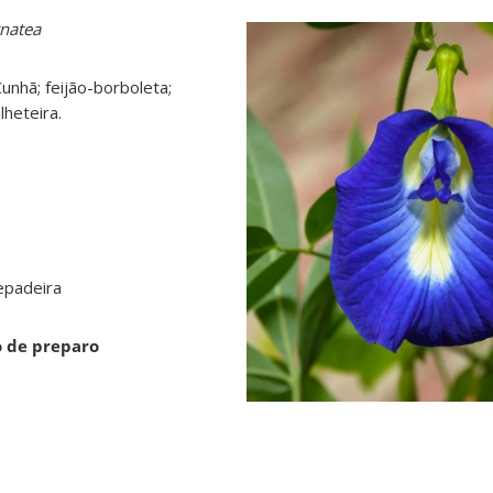
ernatea
unhã; feijão-borboleta;
lheteira.
e
padeira
o de preparo