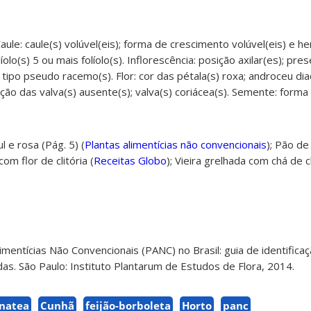
aule: caule(s) volúvel(eis); forma de crescimento volúvel(eis) e he
íolo(s) 5 ou mais folíolo(s). Inflorescência: posição axilar(es); pre
 tipo pseudo racemo(s). Flor: cor das pétala(s) roxa; androceu diad
o das valva(s) ausente(s); valva(s) coriácea(s). Semente: forma 
l e rosa (Pág. 5) (
Plantas alimentícias não convencionais
);
Pão de 
om flor de clitória (
Receitas Globo
);
Vieira grelhada com chá de cl
Alimentícias Não Convencionais (PANC) no Brasil: guia de identifica
radas. São Paulo: Instituto Plantarum de Estudos de Flora, 2014.
rnatea
Cunhã
feijão-borboleta
Horto
panc