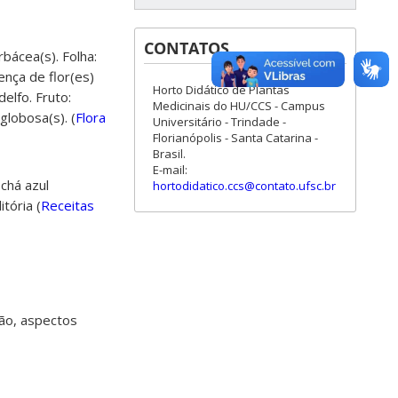
CONTATOS
rbácea(s). Folha:
sença de flor(es)
Horto Didático de Plantas
elfo. Fruto:
Medicinais do HU/CCS - Campus
globosa(s). (
Flora
Universitário - Trindade -
Florianópolis - Santa Catarina -
Brasil.
E-mail:
chá azul
hortodidatico.ccs@contato.ufsc.br
itória (
Receitas
ção, aspectos