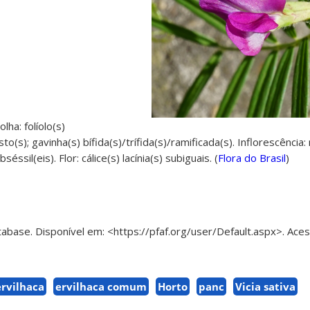
olha: folíolo(s)
o(s); gavinha(s) bífida(s)/trífida(s)/ramificada(s). Inflorescência
éssil(eis). Flor: cálice(s) lacínia(s) subiguais. (
Flora do Brasil
)
tabase. Disponível em: <https://pfaf.org/user/Default.aspx>. Ace
ervilhaca
ervilhaca comum
Horto
panc
Vicia sativa