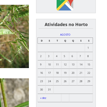
͏ ͏ ͏ ͏ ͏ ͏Atividades no Horto
AGOSTO
D
S
T
Q
Q
S
S
1
2
3
4
5
6
7
8
9
10
11
12
13
14
15
16
17
18
19
20
21
22
23
24
25
26
27
28
29
30
31
« dez