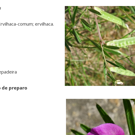
a
rvilhaca-comum; ervilhaca.
e
epadeira
o de preparo