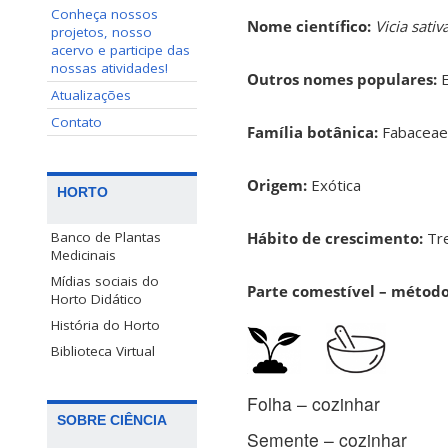
Conheça nossos
Nome científico:
Vicia sativ
projetos, nosso
acervo e participe das
nossas atividades!
Outros nomes populares:
E
Atualizações
Contato
Família botânica:
Fabacea
Origem:
Exótica
HORTO
Hábito de crescimento:
Tr
Banco de Plantas
Medicinais
Mídias sociais do
Parte comestível – métod
Horto Didático
História do Horto
Biblioteca Virtual
Folha – cozinhar
SOBRE CIÊNCIA
Semente – cozinhar