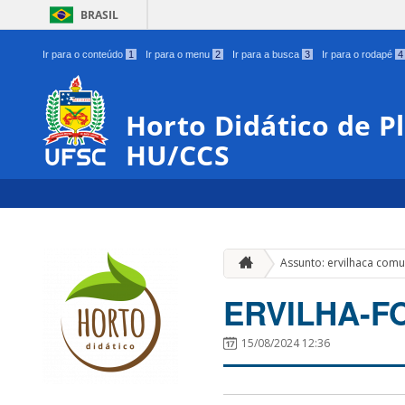
BRASIL
Ir para o conteúdo
1
Ir para o menu
2
Ir para a busca
3
Ir para o rodapé
4
Horto Didático de P
HU/CCS
Assunto: ervilhaca com
ERVILHA-F
15/08/2024 12:36