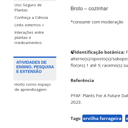
Uso Seguro de
Broto – cozinhar
Plantas
Conheça a Ciência
*consumir com moderação
Links externos »
Interações entre
plantas e
medicamentos
🍃Identificação botânica:
F
alterno(s)/oposto(s)/subopost
ATIVIDADES DE
flor(es) 1 até 5; racemo(s) subs
ENSINO, PESQUISA
E EXTENSÃO
Referência
Horto como espaço
de aprendizagem
PFAF. Plants For A Future Da
2023.
Tags:
ervilha forrageira