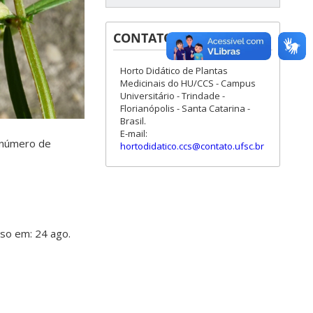
CONTATOS
Horto Didático de Plantas
Medicinais do HU/CCS - Campus
Universitário - Trindade -
Florianópolis - Santa Catarina -
Brasil.
E-mail:
: número de
hortodidatico.ccs@contato.ufsc.br
sso em: 24 ago.