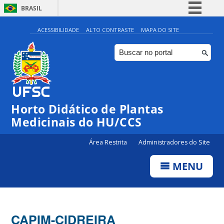
BRASIL
Simplifique!
ACESSIBILIDADE
ALTO CONTRASTE
MAPA DO SITE
Comunica BR
Participe
Acesso à informação
Legislação
Horto Didático de Plantas
Canais
Medicinais do HU/CCS
Área Restrita
Administradores do Site
MENU
CAPIM-CIDREIRA