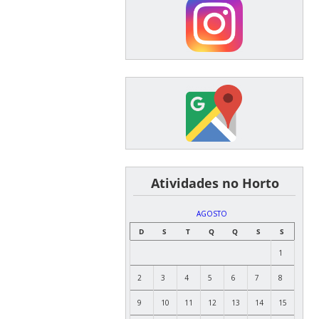
͏ ͏ ͏ ͏ ͏ ͏Atividades no Horto
AGOSTO
D
S
T
Q
Q
S
S
1
2
3
4
5
6
7
8
9
10
11
12
13
14
15