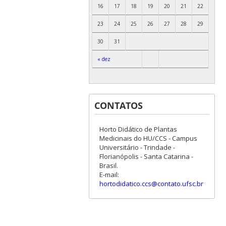
16
17
18
19
20
21
22
23
24
25
26
27
28
29
30
31
« dez
CONTATOS
Horto Didático de Plantas
Medicinais do HU/CCS - Campus
Universitário - Trindade -
Florianópolis - Santa Catarina -
Brasil.
E-mail:
hortodidatico.ccs@contato.ufsc.br