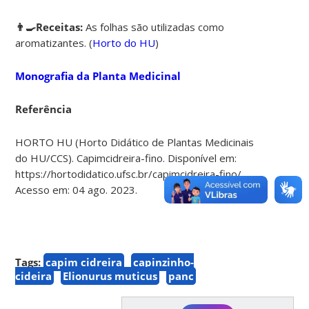
👨‍🍳Receitas:
As folhas são utilizadas como
aromatizantes. (
Horto do HU
)
Monografia da Planta Medicinal
Referência
HORTO HU (Horto Didático de Plantas Medicinais
do HU/CCS). Capimcidreira-fino. Disponível em:
https://hortodidatico.ufsc.br/capimcidreira-fino/.
Acesso em: 04 ago. 2023.
Tags:
capim cidreira
capinzinho-
cideira
Elionurus muticus
panc