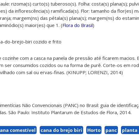
aule: rizoma(s) curto(s) tuberoso(s). Folha: costa(s) plana(s); pulv
es) da inflorescência(s) ramificada(s). Flor: tamanho da flor(es) 
aranja; margem(ns) das pétala(s) plana(s); margem(ns) do estamin
minódio(s) maior(es) que 1. (
Flora do Brasil
)
-do-brejo-biri cozido e frito
 cozinhe com a casca na panela de pressão até ficarem macios. 
 ser consumidos cozidos ou na forma de purê. Corte-os em rode
lvilhado com sal ou ervas-finas. (KINUPP; LORENZI, 2014)
Alimentícias Não Convencionais (PANC) no Brasil: guia de identifica
radas. São Paulo: Instituto Plantarum de Estudos de Flora, 2014.
cana comestível
cana do brejo biri
Horto
panc
planta 