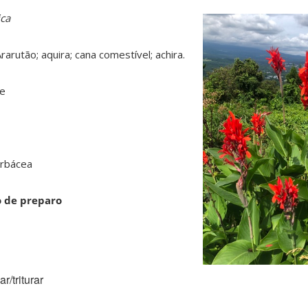
ica
rarutão; aquira; cana comestível; achira.
ae
rbácea
o de preparo
r/triturar