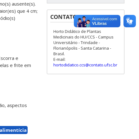
ino(s) ausente(s).
maior(es) que 4 cm;
CONTATOS
ódio(s)
Horto Didático de Plantas
Medicinais do HU/CCS - Campus
Universitário - Trindade -
Florianópolis - Santa Catarina -
Brasil.
Escorra e
E-mail:
las e frite em
hortodidatico.ccs@contato.ufsc.br
ção, aspectos
alimentícia