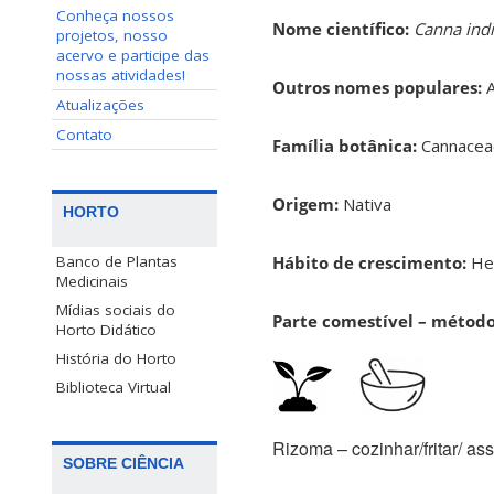
Conheça nossos
Nome científico:
Canna ind
projetos, nosso
acervo e participe das
nossas atividades!
Outros nomes populares:
A
Atualizações
Contato
Família botânica:
Cannace
Origem:
Nativa
HORTO
Hábito de crescimento:
He
Banco de Plantas
Medicinais
Mídias sociais do
Parte comestível – métod
Horto Didático
História do Horto
Biblioteca Virtual
Rizoma – cozinhar/fritar/ assa
SOBRE CIÊNCIA