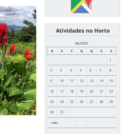
͏ ͏ ͏ ͏ ͏ ͏Atividades no Horto
AGOSTO
D
S
T
Q
Q
S
S
1
2
3
4
5
6
7
8
9
10
11
12
13
14
15
16
17
18
19
20
21
22
23
24
25
26
27
28
29
30
31
« dez