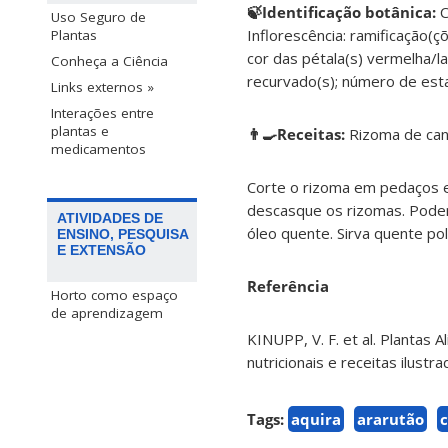
🍃Identificação botânica:
C
Uso Seguro de
Inflorescência: ramificação(çõ
Plantas
cor das pétala(s) vermelha/l
Conheça a Ciência
recurvado(s); número de esta
Links externos »
Interações entre
plantas e
👨‍🍳Receitas:
Rizoma de cana
medicamentos
Corte o rizoma em pedaços e
descasque os rizomas. Podem
ATIVIDADES DE
óleo quente. Sirva quente po
ENSINO, PESQUISA
E EXTENSÃO
Referência
Horto como espaço
de aprendizagem
KINUPP, V. F. et al. Plantas 
nutricionais e receitas ilust
Tags:
aquira
ararutão