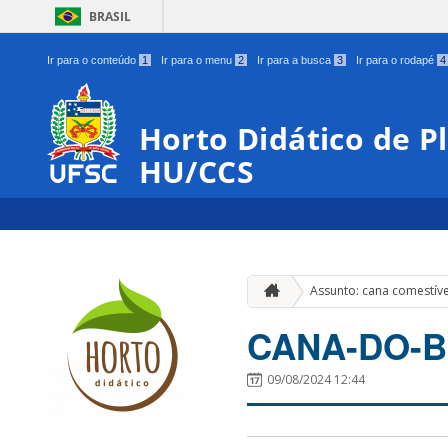
BRASIL
Ir para o conteúdo
1
Ir para o menu
2
Ir para a busca
3
Ir para o rodapé
4
Horto Didático de P
HU/CCS
Assunto: cana comestíve
CANA-DO-B
09/08/2024 12:44