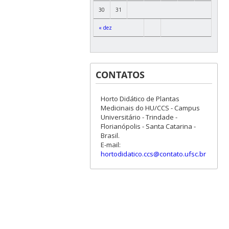
30
31
« dez
CONTATOS
Horto Didático de Plantas
Medicinais do HU/CCS - Campus
Universitário - Trindade -
Florianópolis - Santa Catarina -
Brasil.
E-mail:
hortodidatico.ccs@contato.ufsc.br