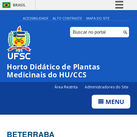
BRASIL
Simplifique!
ACESSIBILIDADE
ALTO CONTRASTE
MAPA DO SITE
Comunica BR
Participe
Acesso à informação
Legislação
Horto Didático de Plantas
Canais
Medicinais do HU/CCS
Área Restrita
Administradores do Site
MENU
BETERRABA