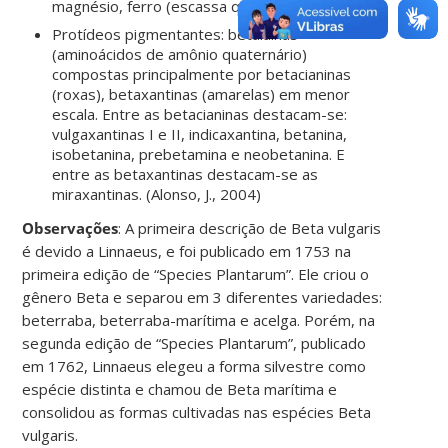
magnésio, ferro (escassa quantidade).
Protídeos pigmentantes: betalaínas
(aminoácidos de amônio quaternário)
compostas principalmente por betacianinas
(roxas), betaxantinas (amarelas) em menor
escala. Entre as betacianinas destacam-se:
vulgaxantinas I e II, indicaxantina, betanina,
isobetanina, prebetamina e neobetanina. E
entre as betaxantinas destacam-se as
miraxantinas. (Alonso, J., 2004)
Observações
:
A primeira descrição de
Beta vulgaris
é devido a Linnaeus, e foi publicado em 1753 na
primeira edição de “Species Plantarum”. Ele criou o
gênero Beta e separou em 3 diferentes variedades:
beterraba, beterraba-marítima e acelga. Porém, na
segunda edição de “Species Plantarum”, publicado
em 1762, Linnaeus elegeu a forma silvestre como
espécie distinta e chamou de Beta marítima e
consolidou as formas cultivadas nas espécies
Beta
vulgaris
.