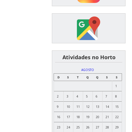
͏ ͏ ͏ ͏ ͏ ͏Atividades no Horto
AGOSTO
D
S
T
Q
Q
S
S
1
2
3
4
5
6
7
8
9
10
11
12
13
14
15
16
17
18
19
20
21
22
23
24
25
26
27
28
29