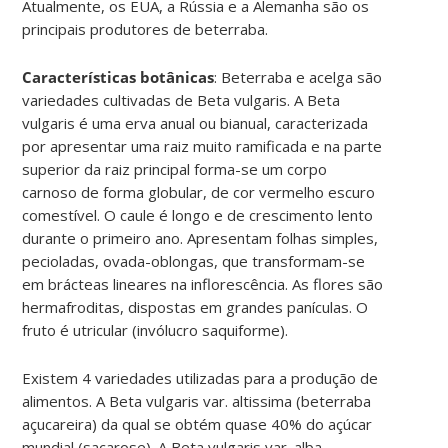
Atualmente, os EUA, a Rússia e a Alemanha são os
principais produtores de beterraba
.
Características botânicas
:
Beterraba e acelga são
variedades cultivadas de
Beta vulgaris
.
A
Beta
vulgaris
é uma erva anual ou bianual, caracterizada
por apresentar uma raiz muito ramificada e na parte
superior da raiz principal forma-se um corpo
carnoso de forma globular, de cor vermelho escuro
comestível. O caule é longo e de crescimento lento
durante o primeiro ano. Apresentam folhas simples,
pecioladas, ovada-oblongas, que transformam-se
em brácteas lineares na inflorescência. As flores são
hermafroditas, dispostas em grandes panículas. O
fruto é utricular (invólucro saquiforme).
Existem 4 variedades utilizadas para a produção de
alimentos. A
Beta vulgaris
var.
altissima
(beterraba
açucareira) da qual se obtém quase 40% do açúcar
mundial (sacarose). A
Beta vulgaris
var
.
alba