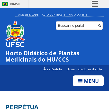
BRASIL
Simplifique!
ACESSIBILIDADE
ALTO CONTRASTE
MAPA DO SITE
Comunica BR
Participe
Acesso à informação
Legislação
Horto Didático de Plantas
Canais
Medicinais do HU/CCS
Área Restrita
Administradores do Site
MENU
PERPÉTUA