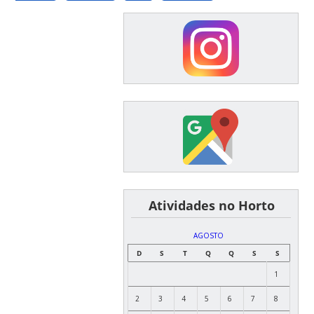
͏ ͏ ͏ ͏ ͏ ͏Atividades no Horto
AGOSTO
D
S
T
Q
Q
S
S
1
2
3
4
5
6
7
8