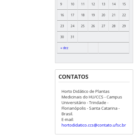
9
10
11
12
13
14
15
16
17
18
19
20
21
22
23
24
25
26
27
28
29
30
31
« dez
CONTATOS
Horto Didático de Plantas
Medicinais do HU/CCS - Campus
Universitário - Trindade -
Florianópolis - Santa Catarina -
Brasil.
E-mail:
hortodidatico.ccs@contato.ufsc.br