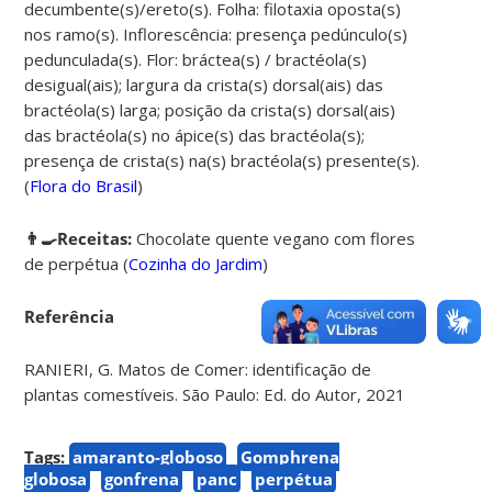
decumbente(s)/ereto(s). Folha: filotaxia oposta(s)
nos ramo(s). Inflorescência: presença pedúnculo(s)
pedunculada(s). Flor: bráctea(s) / bractéola(s)
desigual(ais); largura da crista(s) dorsal(ais) das
bractéola(s) larga; posição da crista(s) dorsal(ais)
das bractéola(s) no ápice(s) das bractéola(s);
presença de crista(s) na(s) bractéola(s) presente(s).
(
Flora do Brasil
)
👨‍🍳Receitas:
Chocolate quente vegano com flores
de perpétua (
Cozinha do Jardim
)
Referência
RANIERI, G. Matos de Comer: identificação de
plantas comestíveis. São Paulo: Ed. do Autor, 2021
Tags:
amaranto-globoso
Gomphrena
globosa
gonfrena
panc
perpétua