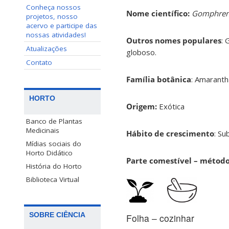
Conheça nossos
Nome científico:
Gomphren
projetos, nosso
acervo e participe das
nossas atividades!
Outros nomes populares
: 
Atualizações
globoso.
Contato
Família botânica
: Amarant
HORTO
Origem:
Exótica
Banco de Plantas
Medicinais
Hábito de crescimento
: Su
Mídias sociais do
Horto Didático
Parte comestível – métod
História do Horto
Biblioteca Virtual
SOBRE CIÊNCIA
Folha – cozinhar