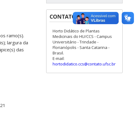
CONTATOS
Horto Didático de Plantas
nos ramo(s).
Medicinais do HU/CCS - Campus
Universitário - Trindade -
s); largura da
Florianópolis - Santa Catarina -
ápice(s) das
Brasil.
E-mail:
hortodidatico.ccs@contato.ufsc.br
021