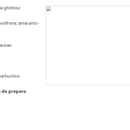
a globosa
Gonfrena; amaranto-
haceae
barbustiva
o de preparo