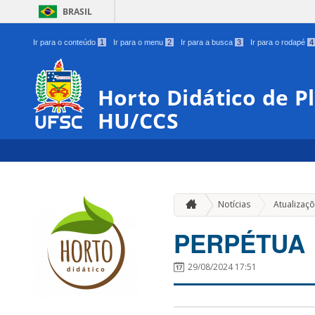
BRASIL
Ir para o conteúdo
1
Ir para o menu
2
Ir para a busca
3
Ir para o rodapé
4
Horto Didático de P
HU/CCS
Notícias
Atualizaç
PERPÉTUA
29/08/2024 17:51