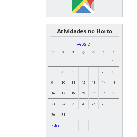
͏ ͏ ͏ ͏ ͏ ͏Atividades no Horto
AGOSTO
D
S
T
Q
Q
S
S
1
2
3
4
5
6
7
8
9
10
11
12
13
14
15
16
17
18
19
20
21
22
23
24
25
26
27
28
29
30
31
« dez