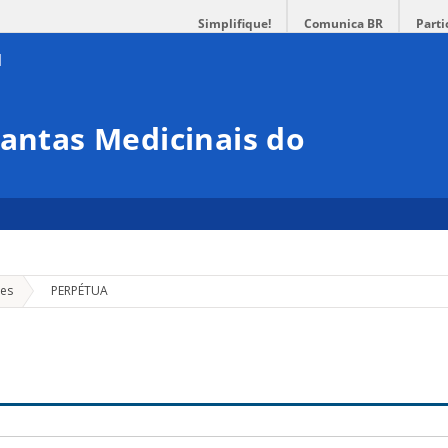
Simplifique!
Comunica BR
Parti
lantas Medicinais do
»
ões
PERPÉTUA