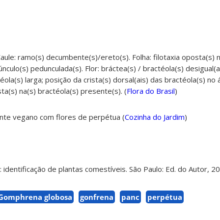
aule: ramo(s) decumbente(s)/ereto(s). Folha: filotaxia oposta(s) 
culo(s) pedunculada(s). Flor: bráctea(s) / bractéola(s) desigual(ai
téola(s) larga; posição da crista(s) dorsal(ais) das bractéola(s) no 
ta(s) na(s) bractéola(s) presente(s). (
Flora do Brasil
)
nte vegano com flores de perpétua (
Cozinha do Jardim
)
identificação de plantas comestíveis. São Paulo: Ed. do Autor, 2
Gomphrena globosa
gonfrena
panc
perpétua