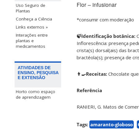
Flor – infusionar
Uso Seguro de
Plantas
Conheça a Ciência
*consumir com moderação
Links externos »
Interações entre
🍃Identificação botânica:
C
plantas e
Inflorescência: presença pedún
medicamentos
crista(s) dorsal(ais) das brac
bractéola(s); presença de cris
ATIVIDADES DE
ENSINO, PESQUISA
👨‍🍳Receitas:
Chocolate que
E EXTENSÃO
Referência
Horto como espaço
de aprendizagem
RANIERI, G. Matos de Comer: 
Tags:
amaranto-globoso