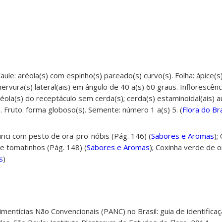
aule: aréola(s) com espinho(s) pareado(s) curvo(s). Folha: ápice(s
 nervura(s) lateral(ais) em ângulo de 40 a(s) 60 graus. Inflorescênci
aréola(s) do receptáculo sem cerda(s); cerda(s) estaminoidal(ais) a
. Fruto: forma globoso(s). Semente: número 1 a(s) 5. (
Flora do Bra
ici com pesto de ora-pro-nóbis (Pág. 146) (
Sabores e Aromas
);
e tomatinhos (Pág. 148) (
Sabores e Aromas
);
Coxinha verde de o
s
)
Alimentícias Não Convencionais (PANC) no Brasil: guia de identifica