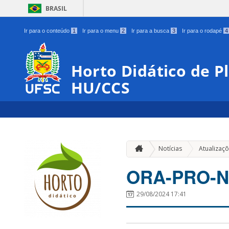
BRASIL
Ir para o conteúdo
1
Ir para o menu
2
Ir para a busca
3
Ir para o rodapé
4
Horto Didático de P
HU/CCS
Notícias
Atualizaç
ORA-PRO-N
29/08/2024 17:41