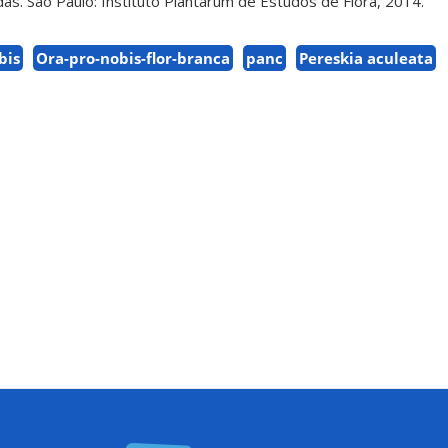
radas. São Paulo: Instituto Plantarum de Estudos de Flora, 2014.
bis
Ora-pro-nobis-flor-branca
panc
Pereskia aculeata