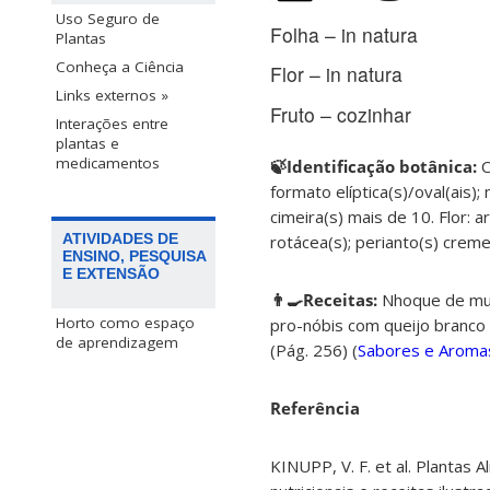
Uso Seguro de
Folha – in natura
Plantas
Conheça a Ciência
Flor – in natura
Links externos »
Fruto – cozinhar
Interações entre
plantas e
medicamentos
🍃Identificação botânica:
C
formato elíptica(s)/oval(ais);
cimeira(s) mais de 10. Flor: 
ATIVIDADES DE
rotácea(s); perianto(s) creme
ENSINO, PESQUISA
E EXTENSÃO
👨‍🍳Receitas:
Nhoque de mur
Horto como espaço
pro-nóbis com queijo branco 
de aprendizagem
(Pág. 256) (
Sabores e Aroma
Referência
KINUPP, V. F. et al. Plantas 