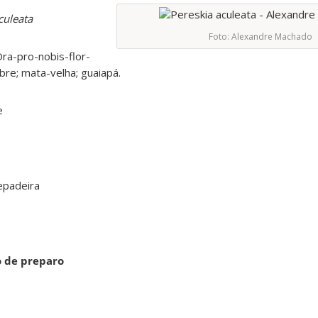
culeata
Foto: Alexandre Machado
Ora-pro-nobis-flor-
bre; mata-velha; guaiapá.
ae
padeira
o de preparo