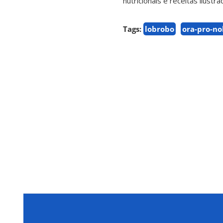
nutricionais e receitas ilust
Tags:
lobrobo
ora-pro-no