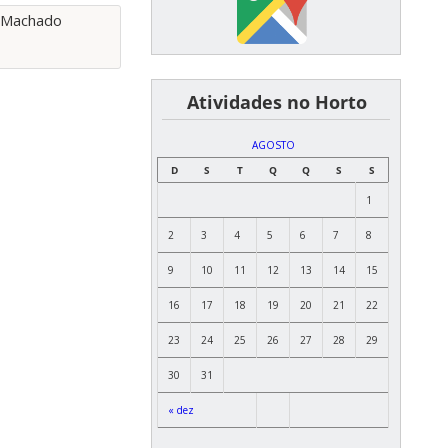
͏ ͏ ͏ ͏ ͏ ͏Atividades no Horto
AGOSTO
D
S
T
Q
Q
S
S
1
2
3
4
5
6
7
8
9
10
11
12
13
14
15
16
17
18
19
20
21
22
23
24
25
26
27
28
29
30
31
« dez