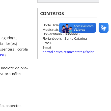
CONTATOS
Horto Didático de Plantas
Medicinais do HU/CCS - Campus
Universitário - Trindade -
) agudo(s);
Florianópolis - Santa Catarina -
Brasil.
a: flor(es)
E-mail:
usente(s); corola
hortodidatico.ccs@contato.ufsc.br
sil
)
Omelete de ora-
ra-pro-nóbis
ção, aspectos