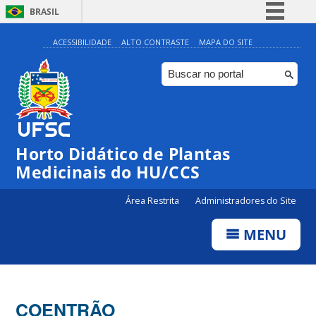
BRASIL
Simplifique!
ACESSIBILIDADE
ALTO CONTRASTE
MAPA DO SITE
Comunica BR
Participe
Acesso à informação
Legislação
Horto Didático de Plantas
Canais
Medicinais do HU/CCS
Área Restrita
Administradores do Site
MENU
COENTRÃO