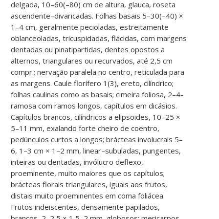
delgada, 10–60(–80) cm de altura, glauca, roseta
ascendente–divaricadas. Folhas basais 5–30(–40) ×
1–4 cm, geralmente pecioladas, estreitamente
oblanceoladas, tricuspidadas, flácidas, com margens
dentadas ou pinatipartidas, dentes opostos a
alternos, triangulares ou recurvados, até 2,5 cm
compr.; nervação paralela no centro, reticulada para
as margens. Caule florífero 1(3), ereto, cilíndrico;
folhas caulinas como as basais; cimeira foliosa, 2–4-
ramosa com ramos longos, capítulos em dicásios.
Capítulos brancos, cilíndricos a elipsoides, 10–25 ×
5–11 mm, exalando forte cheiro de coentro,
pedúnculos curtos a longos; brácteas involucrais 5–
6, 1–3 cm × 1–2 mm, linear–subuladas, pungentes,
inteiras ou dentadas, invólucro deflexo,
proeminente, muito maiores que os capítulos;
brácteas florais triangulares, iguais aos frutos,
distais muito proeminentes em coma foliácea.
Frutos indeiscentes, densamente papilados,
brancos, 2–2,5 × 1,5–2 mm, globosos; mericarpos