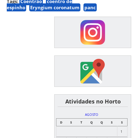
Tags:
Coentrão
coentro de
espinho
Eryngium coronatum
panc
͏ ͏ ͏ ͏ ͏ ͏Atividades no Horto
AGOSTO
D
S
T
Q
Q
S
S
1