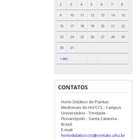
2
3
4
5
6
7
8
9
10
11
12
13
14
15
16
17
18
19
20
21
22
23
24
25
26
27
28
29
30
31
« dez
CONTATOS
Horto Didático de Plantas
Medicinais do HU/CCS - Campus
Universitário - Trindade -
Florianópolis - Santa Catarina -
Brasil.
E-mail:
hortodidatico.ccs@contato.ufsc.br