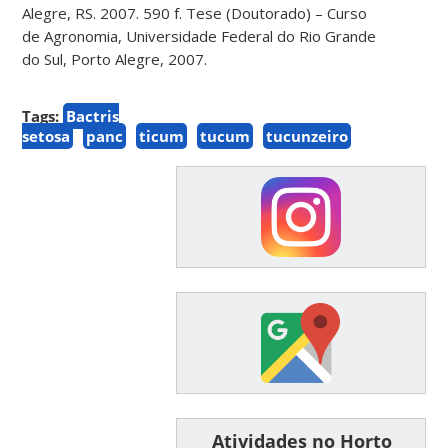
Alegre, RS. 2007. 590 f. Tese (Doutorado) – Curso
de Agronomia, Universidade Federal do Rio Grande
do Sul, Porto Alegre, 2007.
Tags:
Bactris
setosa
panc
ticum
tucum
tucunzeiro
͏ ͏ ͏ ͏ ͏ ͏Atividades no Horto