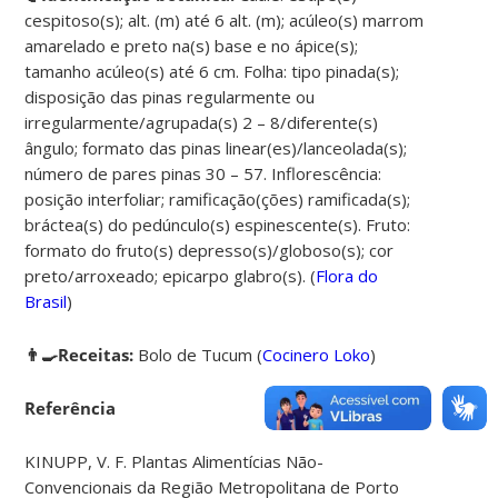
cespitoso(s); alt. (m) até 6 alt. (m); acúleo(s) marrom
amarelado e preto na(s) base e no ápice(s);
tamanho acúleo(s) até 6 cm. Folha: tipo pinada(s);
disposição das pinas regularmente ou
irregularmente/agrupada(s) 2 – 8/diferente(s)
ângulo; formato das pinas linear(es)/lanceolada(s);
número de pares pinas 30 – 57. Inflorescência:
posição interfoliar; ramificação(ções) ramificada(s);
bráctea(s) do pedúnculo(s) espinescente(s). Fruto:
formato do fruto(s) depresso(s)/globoso(s); cor
preto/arroxeado; epicarpo glabro(s). (
Flora do
Brasil
)
👨‍🍳Receitas:
Bolo de Tucum (
Cocinero Loko
)
Referência
KINUPP, V. F. Plantas Alimentícias Não-
Convencionais da Região Metropolitana de Porto