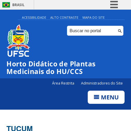
BRASIL
Simplifique!
ACESSIBILIDADE
ALTO CONTRASTE
MAPA DO SITE
Comunica BR
Participe
Acesso à informação
Legislação
Horto Didático de Plantas
Canais
Medicinais do HU/CCS
Área Restrita
Administradores do Site
MENU
TUCUM