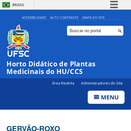
BRASIL
Simplifique!
ACESSIBILIDADE
ALTO CONTRASTE
MAPA DO SITE
Comunica BR
Participe
Acesso à informação
Legislação
Horto Didático de Plantas
Canais
Medicinais do HU/CCS
Área Restrita
Administradores do Site
MENU
GERVÃO-ROXO