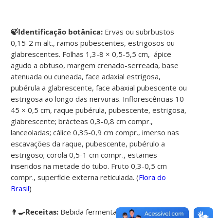
🍃Identificação botânica:
Ervas ou subrbustos
0,15-2 m alt., ramos pubescentes, estrigosos ou
glabrescentes. Folhas 1,3-8 × 0,5-5,5 cm, ápice
agudo a obtuso, margem crenado-serreada, base
atenuada ou cuneada, face adaxial estrigosa,
pubérula a glabrescente, face abaxial pubescente ou
estrigosa ao longo das nervuras. Inflorescências 10-
45 × 0,5 cm, raque pubérula, pubescente, estrigosa,
glabrescente; brácteas 0,3-0,8 cm compr.,
lanceoladas; cálice 0,35-0,9 cm compr., imerso nas
escavações da raque, pubescente, pubérulo a
estrigoso; corola 0,5-1 cm compr., estames
inseridos na metade do tubo. Fruto 0,3-0,5 cm
compr., superfície externa reticulada. (
Flora do
Brasil
)
👨‍🍳Receitas:
Bebida fermentada parecida com