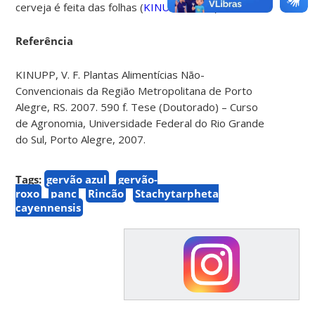
cerveja é feita das folhas
(
KINUPP, 2007
)
Referência
KINUPP, V. F. Plantas Alimentícias Não-
Convencionais da Região Metropolitana de Porto
Alegre, RS. 2007. 590 f. Tese (Doutorado) – Curso
de Agronomia, Universidade Federal do Rio Grande
do Sul, Porto Alegre, 2007.
Tags:
gervão azul
gervão-
roxo
panc
Rincão
Stachytarpheta
cayennensis