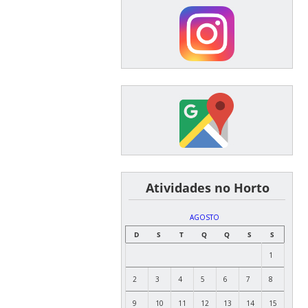
͏ ͏ ͏ ͏ ͏ ͏Atividades no Horto
AGOSTO
D
S
T
Q
Q
S
S
1
2
3
4
5
6
7
8
9
10
11
12
13
14
15