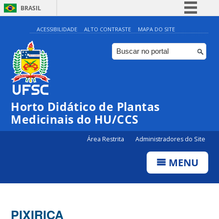
BRASIL
Simplifique!
ACESSIBILIDADE
ALTO CONTRASTE
MAPA DO SITE
Comunica BR
Participe
Acesso à informação
Legislação
Horto Didático de Plantas
Canais
Medicinais do HU/CCS
Área Restrita
Administradores do Site
MENU
PIXIRICA