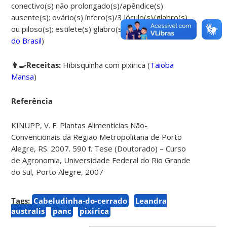
conectivo(s) não prolongado(s)/apêndice(s)
ausente(s); ovário(s) ínfero(s)/3 lóculo(s)/glabro(s)
ou piloso(s); estilete(s) glabro(s)/sigmóide(s). (
Flora
do Brasil
)
👨‍🍳Receitas:
Hibisquinha com pixirica (
Taioba
Mansa
)
Referência
KINUPP, V. F. Plantas Alimentícias Não-
Convencionais da Região Metropolitana de Porto
Alegre, RS. 2007. 590 f. Tese (Doutorado) – Curso
de Agronomia, Universidade Federal do Rio Grande
do Sul, Porto Alegre, 2007
Tags:
Cabeludinha-do-cerrado
Leandra
australis
panc
pixirica