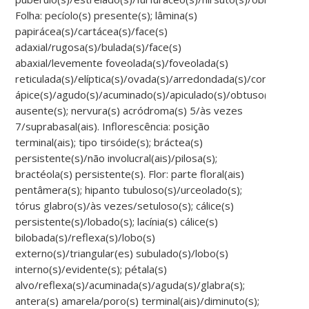
Folha: pecíolo(s) presente(s); lâmina(s)
papirácea(s)/cartácea(s)/face(s)
adaxial/rugosa(s)/bulada(s)/face(s)
abaxial/levemente foveolada(s)/foveolada(s)
reticulada(s)/elíptica(s)/ovada(s)/arredondada(s)/cordada(s)/
ápice(s)/agudo(s)/acuminado(s)/apiculado(s)/obtuso(s)/trico
ausente(s); nervura(s) acródroma(s) 5/às vezes
7/suprabasal(ais). Inflorescência: posição
terminal(ais); tipo tirsóide(s); bráctea(s)
persistente(s)/não involucral(ais)/pilosa(s);
bractéola(s) persistente(s). Flor: parte floral(ais)
pentâmera(s); hipanto tubuloso(s)/urceolado(s);
tórus glabro(s)/às vezes/setuloso(s); cálice(s)
persistente(s)/lobado(s); lacínia(s) cálice(s)
bilobada(s)/reflexa(s)/lobo(s)
externo(s)/triangular(es) subulado(s)/lobo(s)
interno(s)/evidente(s); pétala(s)
alvo/reflexa(s)/acuminada(s)/aguda(s)/glabra(s);
antera(s) amarela/poro(s) terminal(ais)/diminuto(s);