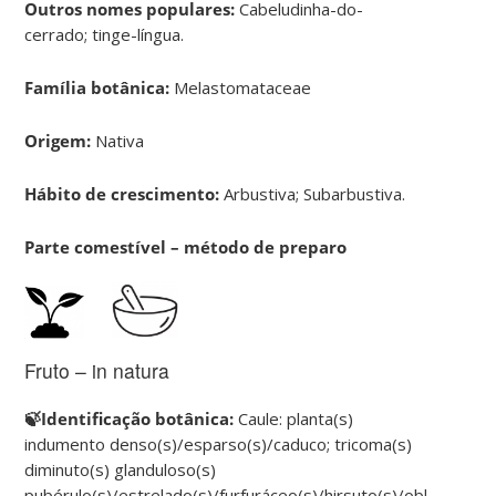
Outros nomes populares:
Cabeludinha-do-
cerrado; tinge-língua.
Família botânica:
Melastomataceae
Origem:
Nativa
Hábito de crescimento:
Arbustiva; Subarbustiva.
Parte comestível – método de preparo
Fruto – in natura
🍃Identificação botânica:
Caule: planta(s)
indumento denso(s)/esparso(s)/caduco; tricoma(s)
diminuto(s) glanduloso(s)
pubérulo(s)/estrelado(s)/furfuráceo(s)/hirsuto(s)/oblíquo(s)/