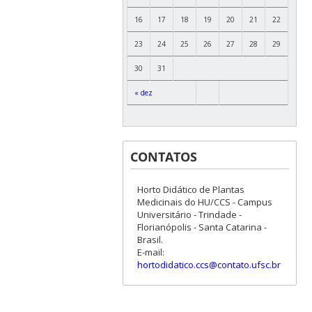
16
17
18
19
20
21
22
23
24
25
26
27
28
29
30
31
« dez
CONTATOS
Horto Didático de Plantas
Medicinais do HU/CCS - Campus
Universitário - Trindade -
Florianópolis - Santa Catarina -
Brasil.
E-mail:
hortodidatico.ccs@contato.ufsc.br