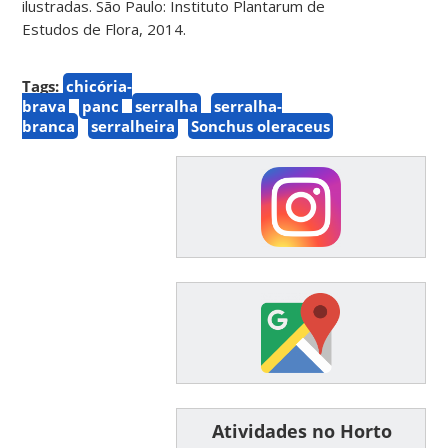
ilustradas. São Paulo: Instituto Plantarum de
Estudos de Flora, 2014.
Tags:
chicória-
brava
panc
serralha
serralha-
branca
serralheira
Sonchus oleraceus
͏ ͏ ͏ ͏ ͏ ͏Atividades no Horto