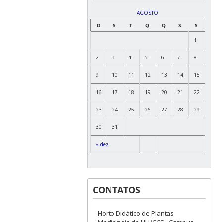
AGOSTO
D
S
T
Q
Q
S
S
1
2
3
4
5
6
7
8
9
10
11
12
13
14
15
16
17
18
19
20
21
22
23
24
25
26
27
28
29
30
31
« dez
CONTATOS
Horto Didático de Plantas
Medicinais do HU/CCS - Campus