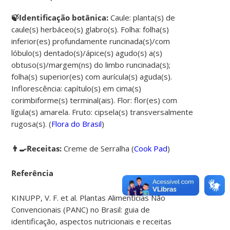
🍃Identificação botânica:
Caule: planta(s) de
caule(s) herbáceo(s) glabro(s). Folha: folha(s)
inferior(es) profundamente runcinada(s)/com
lóbulo(s) dentado(s)/ápice(s) agudo(s) a(s)
obtuso(s)/margem(ns) do limbo runcinada(s);
folha(s) superior(es) com aurícula(s) aguda(s).
Inflorescência: capítulo(s) em cima(s)
corimbiforme(s) terminal(ais). Flor: flor(es) com
lígula(s) amarela. Fruto: cipsela(s) transversalmente
rugosa(s). (
Flora do Brasil
)
👨‍🍳Receitas:
Creme de Serralha (
Cook Pad
)
Referência
KINUPP, V. F. et al. Plantas Alimentícias Não
Convencionais (PANC) no Brasil: guia de
identificação, aspectos nutricionais e receitas