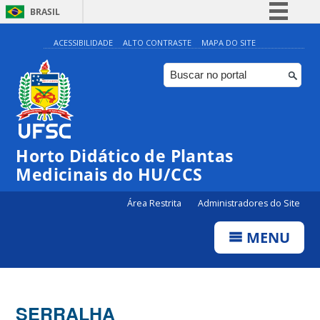
BRASIL
Simplifique!
ACESSIBILIDADE
ALTO CONTRASTE
MAPA DO SITE
Comunica BR
Participe
Acesso à informação
Legislação
Horto Didático de Plantas
Canais
Medicinais do HU/CCS
Área Restrita
Administradores do Site
MENU
SERRALHA