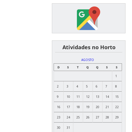
͏ ͏ ͏ ͏ ͏ ͏Atividades no Horto
AGOSTO
D
S
T
Q
Q
S
S
1
2
3
4
5
6
7
8
9
10
11
12
13
14
15
16
17
18
19
20
21
22
23
24
25
26
27
28
29
30
31