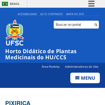
BRASIL
Simplifique!
ACESSIBILIDADE
ALTO CONTRASTE
MAPA DO SITE
Comunica BR
Participe
Acesso à informação
Legislação
Horto Didático de Plantas
Canais
Medicinais do HU/CCS
Área Restrita
Administradores do Site
MENU
PIXIRICA