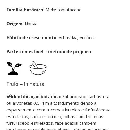
Família botânica:
Melastomataceae
Origem
: Nativa
Hábito de crescimento:
Arbustiva; Arbórea
Parte comestível – método de preparo
Fruto – in natura
🍃Identificação botânica:
Subarbustos, arbustos
ou arvoretas 0,5-4 m alt.; indumento denso a
esparsamente com tricomas hirtelos e furfuráceos-
estrelados, caducos ou não; folhas com tricomas
furfuráceos-estrelados, face adaxial também
setulosos-estrigulosos e abaxial vilosos ou vilosos-