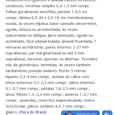
setulosos, tricomas simples 0,4-1,5 mm compr.
Folhas geralmente anisófilas; pecíolo 1-6,5 cm
compr.; lâmina 6,5-26 x 3,5-18 cm, membranácea,
ovada, às vezes elíptica, base cuneado-decorrente,
aguda, obtusa ou arredondada, às vezes
subcordada ou oblíqua, ápice atenuado, agudo ou
acuminado, face adaxial bulada, abaxial foveolada; 7
nervuras acródromas, pares internos 2-57 mm
suprabasais, par marginal basal ou até 9 mm
suprabasal, nervuras opostas ou alternas. Tirsoides
não de glomérulos, terminais, às vezes também
tardiamente pseudo-axilares. Flores 5-meras;
hipanto 2,3-4 mm compr., lacínias do cálice com
lobos externos 0,5-2,3 mm compr., lobos internos
0,1-0,7 mm compr.; pétalas 1,8-2,5 mm compr.,
alvas; filetes 1,3–2,3 mm compr., anteras 1-2,7 mm
compr., amarelas, conectivo inapendiculado; ovário
3(5)-locular, piloso, estilete 4,5-7 mm compr.,
glabro. (
Flora do Brasil
)