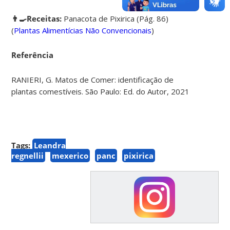
👨‍🍳Receitas:
Panacota de Pixirica (Pág. 86)
(
Plantas Alimentícias Não Convencionais
)
Referência
RANIERI, G. Matos de Comer: identificação de
plantas comestíveis. São Paulo: Ed. do Autor, 2021
Tags:
Leandra
regnellii
mexerico
panc
pixirica