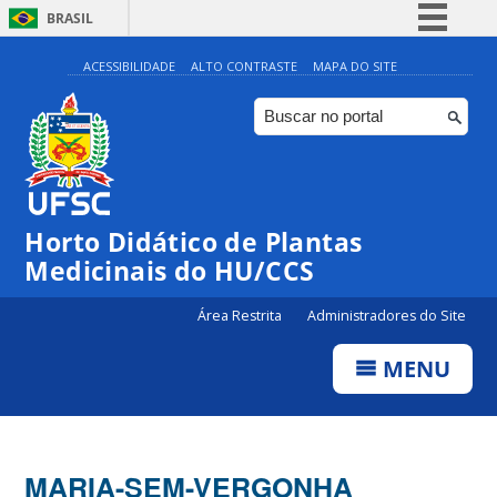
BRASIL
Simplifique!
ACESSIBILIDADE
ALTO CONTRASTE
MAPA DO SITE
Comunica BR
Participe
Acesso à informação
Legislação
Horto Didático de Plantas
Canais
Medicinais do HU/CCS
Área Restrita
Administradores do Site
MENU
MARIA-SEM-VERGONHA