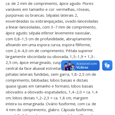
ca. de 2 mm de comprimento, ápice agudo. Flores
variáveis em tamanho e cor: vermelhas, róseas,
purpúreas ou brancas. Sépalas laterais 2,
esverdeadas ou esbranquiçadas, ovado-lanceoladas
a linear-lanceoladas, com 3–7 mm de comprimento,
ápice agudo; sépala inferior levemente navicular,
com 0,8–1,5 cm de profundidade, abruptamente
afinando em uma espora curva; espora filiforme,
com 2,4–4,0 cm de comprimento. Pétala superior
largamente obcordada ou obovada, 1,5–1,9 × 1,3–
2,5 cm, ápice emarginado, cuspidado, nervura
central da face abaxial estreitamente cristada;
pétalas laterais fundidas, sem garra, 1,8–2,5 cm de
comprimento, bilobadas; lobos basais e distais
quase iguais em tamanho e formato; lobos basais
obovados a obovado-espatulados, 1,4–2,0 × ca. 1,4
cm; lobos distais 1,2–2,3 × ca. 1,8 cm, margem
inteira ou emarginada. Ovário fusiforme, com ca. de
4 mm de comprimento, glabro. Cápsula fusiforme,