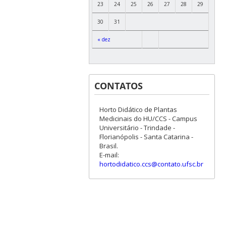
23
24
25
26
27
28
29
30
31
« dez
CONTATOS
Horto Didático de Plantas
Medicinais do HU/CCS - Campus
Universitário - Trindade -
Florianópolis - Santa Catarina -
Brasil.
E-mail:
hortodidatico.ccs@contato.ufsc.br