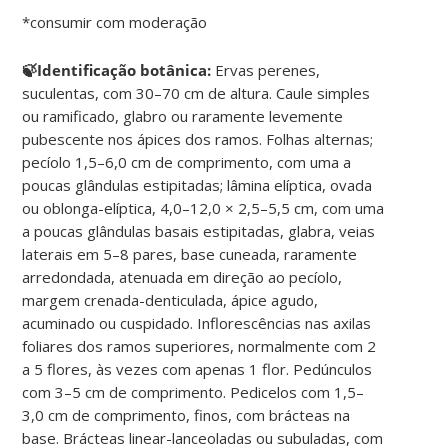
*consumir com moderação
🍃Identificação botânica:
Ervas perenes,
suculentas, com 30–70 cm de altura. Caule simples
ou ramificado, glabro ou raramente levemente
pubescente nos ápices dos ramos. Folhas alternas;
pecíolo 1,5–6,0 cm de comprimento, com uma a
poucas glândulas estipitadas; lâmina elíptica, ovada
ou oblonga-elíptica, 4,0–12,0 × 2,5–5,5 cm, com uma
a poucas glândulas basais estipitadas, glabra, veias
laterais em 5–8 pares, base cuneada, raramente
arredondada, atenuada em direção ao pecíolo,
margem crenada-denticulada, ápice agudo,
acuminado ou cuspidado. Inflorescências nas axilas
foliares dos ramos superiores, normalmente com 2
a 5 flores, às vezes com apenas 1 flor. Pedúnculos
com 3–5 cm de comprimento. Pedicelos com 1,5–
3,0 cm de comprimento, finos, com brácteas na
base. Brácteas linear-lanceoladas ou subuladas, com