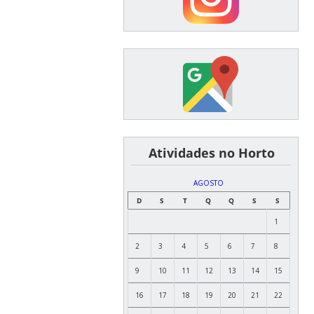
͏ ͏ ͏ ͏ ͏ ͏Atividades no Horto
AGOSTO
D
S
T
Q
Q
S
S
1
2
3
4
5
6
7
8
9
10
11
12
13
14
15
16
17
18
19
20
21
22