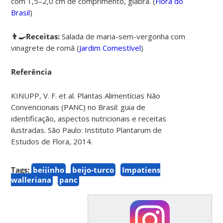
com 1,5–2,0 cm de comprimento, glabra. (
Flora do
Brasil
)
👨‍🍳Receitas:
Salada de maria-sem-vergonha com
vinagrete de romã (
Jardim Comestível
)
Referência
KINUPP, V. F. et al. Plantas Alimentícias Não
Convencionais (PANC) no Brasil: guia de
identificação, aspectos nutricionais e receitas
ilustradas. São Paulo: Instituto Plantarum de
Estudos de Flora, 2014.
Tags:
beijinho
beijo-turco
Impatiens
walleriana
panc