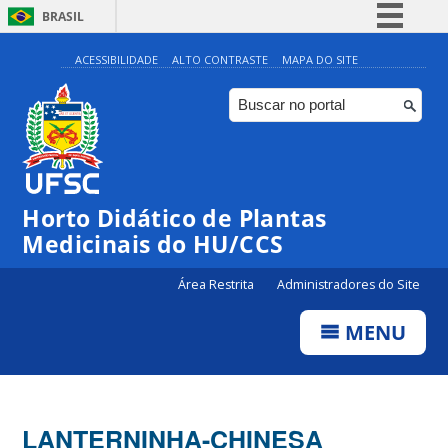
BRASIL
Simplifique!
ACESSIBILIDADE
ALTO CONTRASTE
MAPA DO SITE
Comunica BR
Participe
Acesso à informação
Legislação
Horto Didático de Plantas
Canais
Medicinais do HU/CCS
Área Restrita
Administradores do Site
MENU
LANTERNINHA-CHINESA