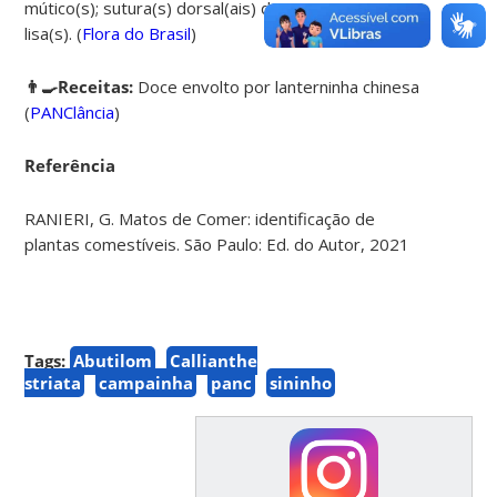
mútico(s); sutura(s) dorsal(ais) do mericarpo(s)
lisa(s). (
Flora do Brasil
)
👨‍🍳Receitas:
Doce envolto por lanterninha chinesa
(
PANClância
)
Referência
RANIERI, G. Matos de Comer: identificação de
plantas comestíveis. São Paulo: Ed. do Autor, 2021
Tags:
Abutilom
Callianthe
striata
campainha
panc
sininho