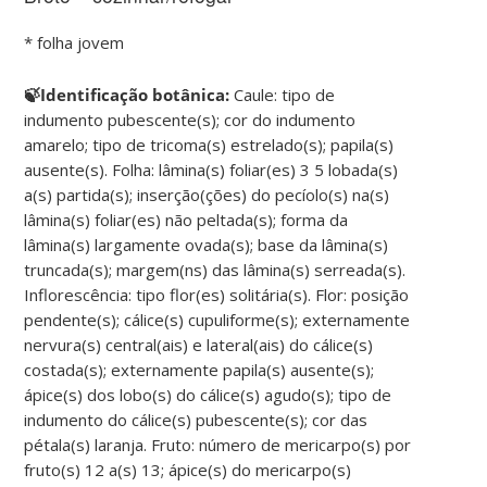
* folha jovem
🍃Identificação botânica:
Caule: tipo de
indumento pubescente(s); cor do indumento
amarelo; tipo de tricoma(s) estrelado(s); papila(s)
ausente(s). Folha: lâmina(s) foliar(es) 3 5 lobada(s)
a(s) partida(s); inserção(ções) do pecíolo(s) na(s)
lâmina(s) foliar(es) não peltada(s); forma da
lâmina(s) largamente ovada(s); base da lâmina(s)
truncada(s); margem(ns) das lâmina(s) serreada(s).
Inflorescência: tipo flor(es) solitária(s). Flor: posição
pendente(s); cálice(s) cupuliforme(s); externamente
nervura(s) central(ais) e lateral(ais) do cálice(s)
costada(s); externamente papila(s) ausente(s);
ápice(s) dos lobo(s) do cálice(s) agudo(s); tipo de
indumento do cálice(s) pubescente(s); cor das
pétala(s) laranja. Fruto: número de mericarpo(s) por
fruto(s) 12 a(s) 13; ápice(s) do mericarpo(s)