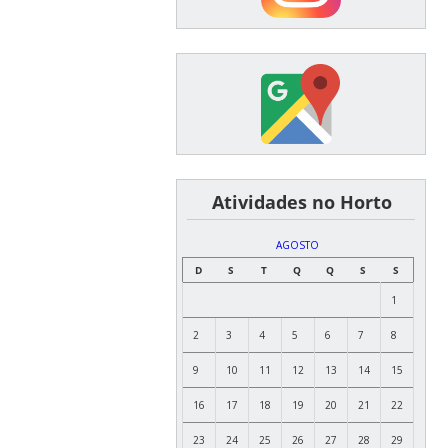
͏ ͏ ͏ ͏ ͏ ͏Atividades no Horto
AGOSTO
D
S
T
Q
Q
S
S
1
2
3
4
5
6
7
8
9
10
11
12
13
14
15
16
17
18
19
20
21
22
23
24
25
26
27
28
29