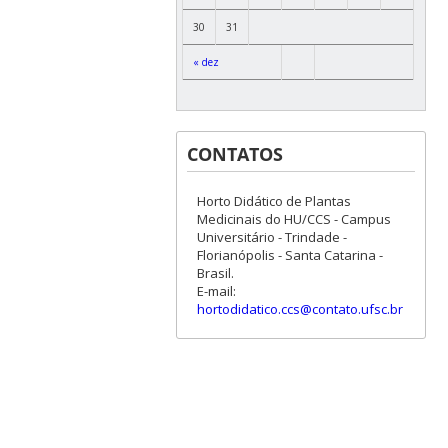
30
31
« dez
CONTATOS
Horto Didático de Plantas
Medicinais do HU/CCS - Campus
Universitário - Trindade -
Florianópolis - Santa Catarina -
Brasil.
E-mail:
hortodidatico.ccs@contato.ufsc.br