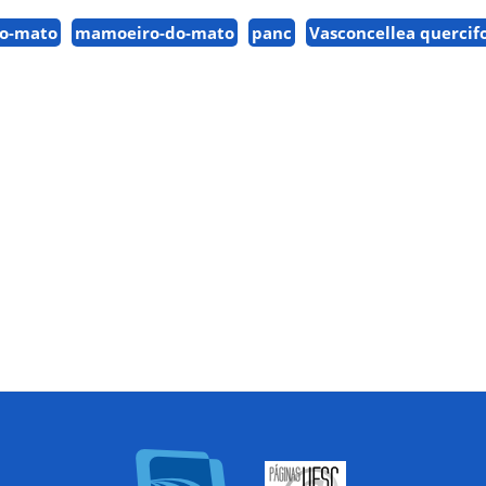
o-mato
mamoeiro-do-mato
panc
Vasconcellea quercifo