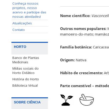
Conheça nossos
projetos, nosso
acervo e participe das
Nome científico:
Vasconcell
nossas atividades!
Atualizações
Outros nomes populares:
M
Contato
mamoeiro-do-mato; mamãoz
Família botânica:
Caricace
HORTO
Banco de Plantas
Origem:
Nativa
Medicinais
Mídias sociais do
Hábito de crescimento:
Arb
Horto Didático
História do Horto
Parte comestível – métod
Biblioteca Virtual
SOBRE CIÊNCIA