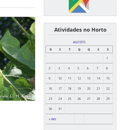
͏ ͏ ͏ ͏ ͏ ͏Atividades no Horto
AGOSTO
D
S
T
Q
Q
S
S
1
2
3
4
5
6
7
8
9
10
11
12
13
14
15
16
17
18
19
20
21
22
23
24
25
26
27
28
29
30
31
« dez