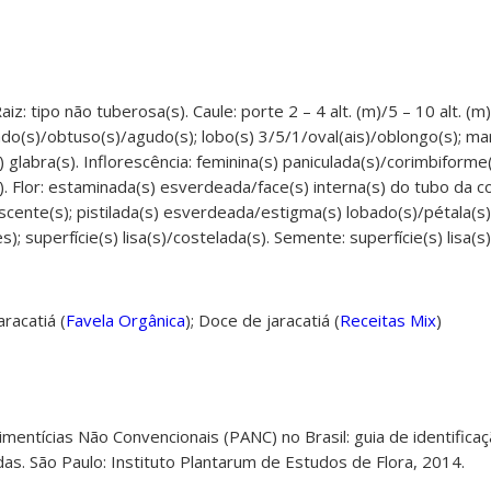
aiz: tipo não tuberosa(s). Caule: porte 2 – 4 alt. (m)/5 – 10 alt. (m)
do(s)/obtuso(s)/agudo(s); lobo(s) 3/5/1/oval(ais)/oblongo(s); m
s) glabra(s). Inflorescência: feminina(s) paniculada(s)/corimbiforme
. Flor: estaminada(s) esverdeada/face(s) interna(s) do tubo da c
cente(s); pistilada(s) esverdeada/estigma(s) lobado(s)/pétala(s) l
); superfície(s) lisa(s)/costelada(s). Semente: superfície(s) lisa(s
aracatiá
(
Favela Orgânica
);
Doce de jaracatiá
(
Receitas Mix
)
Alimentícias Não Convencionais (PANC) no Brasil: guia de identifica
radas. São Paulo: Instituto Plantarum de Estudos de Flora, 2014.