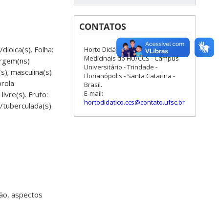
CONTATOS
/dioica(s). Folha:
Horto Didático de Plantas
Medicinais do HU/CCS - Campus
argem(ns)
Universitário - Trindade -
(s); masculina(s)
Florianópolis - Santa Catarina -
orola
Brasil.
E-mail:
ivre(s). Fruto:
hortodidatico.ccs@contato.ufsc.br
)/tuberculada(s).
ção, aspectos