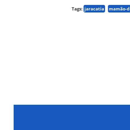
Tags:
jaracatia
mamão-d