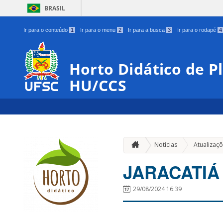
BRASIL
Ir para o conteúdo
1
Ir para o menu
2
Ir para a busca
3
Ir para o rodapé
4
Horto Didático de P
HU/CCS
Notícias
Atualizaç
JARACATIÁ
29/08/2024 16:39