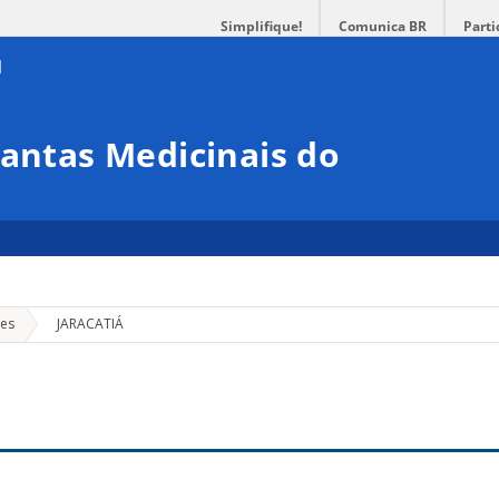
Simplifique!
Comunica BR
Parti
lantas Medicinais do
»
ões
JARACATIÁ