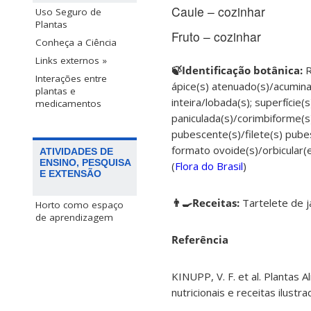
Caule – cozinhar
Uso Seguro de
Plantas
Fruto – cozinhar
Conheça a Ciência
Links externos »
🍃Identificação botânica:
R
Interações entre
ápice(s) atenuado(s)/acumina
plantas e
inteira/lobada(s); superfície(
medicamentos
paniculada(s)/corimbiforme(s)
pubescente(s)/filete(s) pubes
formato ovoide(s)/orbicular(es
ATIVIDADES DE
ENSINO, PESQUISA
(
Flora do Brasil
)
E EXTENSÃO
👨‍🍳Receitas:
Tartelete de j
Horto como espaço
de aprendizagem
Referência
KINUPP, V. F. et al. Plantas 
nutricionais e receitas ilust