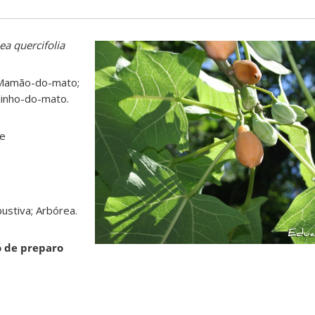
ea quercifolia
amão-do-mato;
inho-do-mato.
ae
ustiva; Arbórea.
o de preparo