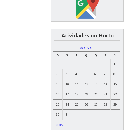
͏ ͏ ͏ ͏ ͏ ͏Atividades no Horto
AGOSTO
D
S
T
Q
Q
S
S
1
2
3
4
5
6
7
8
9
10
11
12
13
14
15
16
17
18
19
20
21
22
23
24
25
26
27
28
29
30
31
« dez