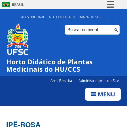
BRASIL
Simplifique!
ACESSIBILIDADE
ALTO CONTRASTE
MAPA DO SITE
Comunica BR
Participe
Acesso à informação
Legislação
Horto Didático de Plantas
Canais
Medicinais do HU/CCS
Área Restrita
Administradores do Site
MENU
IPÊ-ROSA