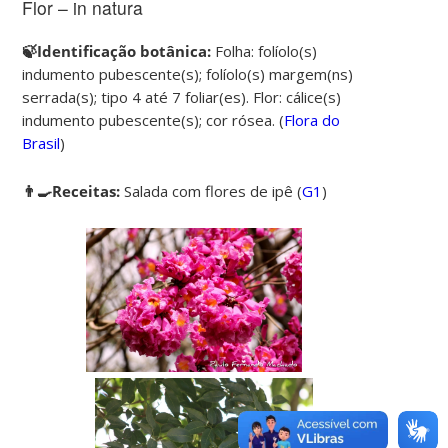
Flor – in natura
🍃Identificação botânica:
Folha: folíolo(s)
indumento pubescente(s); folíolo(s) margem(ns)
serrada(s); tipo 4 até 7 foliar(es). Flor: cálice(s)
indumento pubescente(s); cor rósea. (
Flora do
Brasil
)
👨‍🍳Receitas:
Salada com flores de ipê (
G1
)