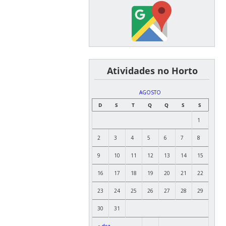
͏ ͏ ͏ ͏ ͏ ͏Atividades no Horto
AGOSTO
D
S
T
Q
Q
S
S
1
2
3
4
5
6
7
8
9
10
11
12
13
14
15
16
17
18
19
20
21
22
23
24
25
26
27
28
29
30
31
« dez