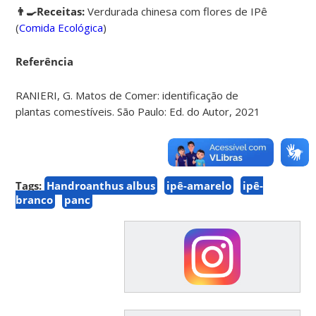
👨‍🍳Receitas:
Verdurada chinesa com flores de IPê
(
Comida Ecológica
)
Referência
RANIERI, G. Matos de Comer: identificação de
plantas comestíveis. São Paulo: Ed. do Autor, 2021
Tags:
Handroanthus albus
ipê-amarelo
ipê-
branco
panc