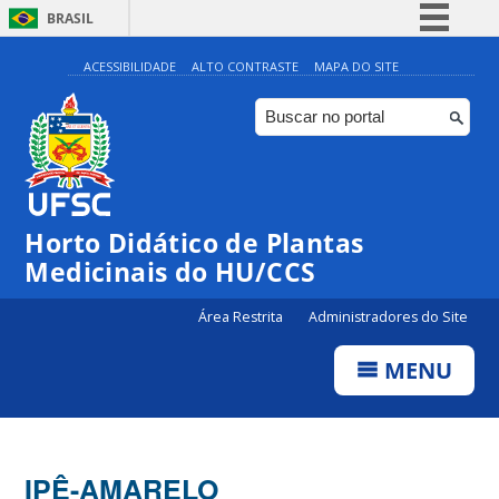
BRASIL
Simplifique!
ACESSIBILIDADE
ALTO CONTRASTE
MAPA DO SITE
Comunica BR
Participe
Acesso à informação
Legislação
Horto Didático de Plantas
Canais
Medicinais do HU/CCS
Área Restrita
Administradores do Site
MENU
IPÊ-AMARELO