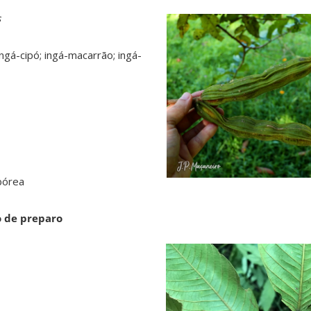
s
ngá-cipó; ingá-macarrão; ingá-
e
bórea
o de preparo