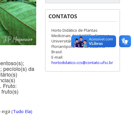
CONTATOS
Horto Didático de Plantas
Medicinais do HU/CCS - Campus
Universitário - Trindade -
Florianópolis - Santa Catarina -
Brasil.
E-mail:
entoso(s);
hortodidatico.ccs@contato.ufsc.br
); pecíolo(s) da
tário(s)
ncia(s)
. Fruto:
 fruto(s)
 ingá (
Tudo Ela
)