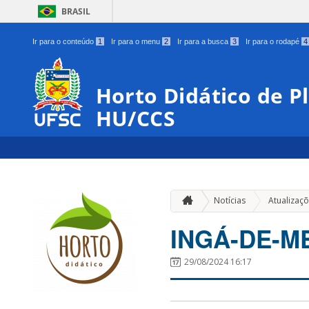
BRASIL
Ir para o conteúdo
1
Ir para o menu
2
Ir para a busca
3
Ir para o rodapé
4
Horto Didático de P
HU/CCS
Notícias
Atualizaç
INGÁ-DE-M
29/08/2024 16:17