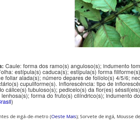
a:
Caule: forma dos ramo(s) anguloso(s); indumento tom
Folha: estípula(s) caduca(s); estípula(s) forma filiforme(s
que foliar alada(s); número de
pares de folíolo(s) 4/5/6; nec
tário(s) cupuliforme(s). Inflorescência: tipo de inflorescê
o cálice(s) tubuloso(s); pedicelo(s) da flor(es) séssil(eis)
lenhosa(s); forma do fruto(s) cilíndrico(s); indumento do
rasil
)
tes de ingá-de-metro (
Oeste Mais
);
Sorvete de ingá, Mousse de