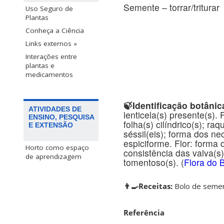
Semente – torrar/triturar
Uso Seguro de
Plantas
Conheça a Ciência
Links externos »
Interações entre
plantas e
medicamentos
🍃Identificação botânic
ATIVIDADES DE
lenticela(s) presente(s). 
ENSINO, PESQUISA
folha(s) cilíndrico(s); ra
E EXTENSÃO
séssil(eis); forma dos nec
espiciforme. Flor: forma d
Horto como espaço
consistência das valva(s) 
de aprendizagem
tomentoso(s). (
Flora do B
👨‍🍳Receitas:
Bolo de semen
Referência