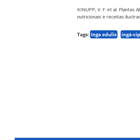
KINUPP, V. F. et al. Plantas 
nutricionais e receitas ilust
Tags:
Inga edulis
ingá-ci