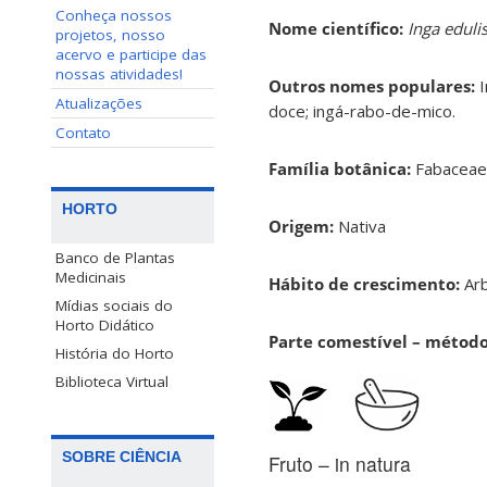
Conheça nossos
Nome científico:
Inga eduli
projetos, nosso
acervo e participe das
nossas atividades!
Outros nomes populares:
I
Atualizações
doce; ingá-rabo-de-mico.
Contato
Família botânica:
Fabacea
HORTO
Origem:
Nativa
Banco de Plantas
Medicinais
Hábito de crescimento:
Ar
Mídias sociais do
Horto Didático
Parte comestível – métod
História do Horto
Biblioteca Virtual
SOBRE CIÊNCIA
Fruto – in natura