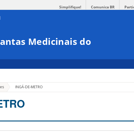
Simplifique!
Comunica BR
Parti
lantas Medicinais do
»
ões
INGÁ-DE-METRO
ETRO