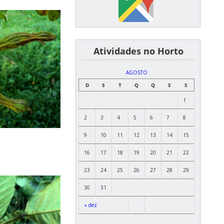
͏ ͏ ͏ ͏ ͏ ͏Atividades no Horto
AGOSTO
D
S
T
Q
Q
S
S
1
2
3
4
5
6
7
8
9
10
11
12
13
14
15
16
17
18
19
20
21
22
23
24
25
26
27
28
29
30
31
« dez