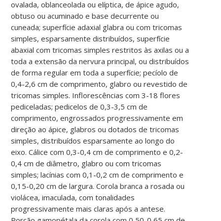
ovalada, oblanceolada ou elíptica, de ápice agudo,
obtuso ou acuminado e base decurrente ou
cuneada; superfície adaxial glabra ou com tricomas
simples, esparsamente distribuídos, superfície
abaxial com tricomas simples restritos às axilas ou a
toda a extensão da nervura principal, ou distribuídos
de forma regular em toda a superfície; pecíolo de
0,4-2,6 cm de comprimento, glabro ou revestido de
tricomas simples. Inflorescências com 3-18 flores
pediceladas; pedicelos de 0,3-3,5 cm de
comprimento, engrossados progressivamente em
direção ao ápice, glabros ou dotados de tricomas
simples, distribuídos esparsamente ao longo do
eixo. Cálice com 0,3-0,4 cm de comprimento e 0,2-
0,4 cm de diâmetro, glabro ou com tricomas
simples; lacínias com 0,1-0,2 cm de comprimento e
0,15-0,20 cm de largura. Corola branca a rosada ou
violácea, imaculada, com tonalidades
progressivamente mais claras após a antese.
Porção gamopétala da corola com 0,50-0,65 cm de