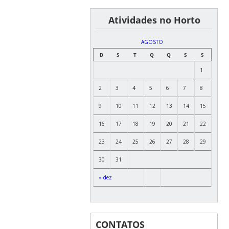
͏ ͏ ͏ ͏ ͏ ͏Atividades no Horto
AGOSTO
D
S
T
Q
Q
S
S
1
2
3
4
5
6
7
8
9
10
11
12
13
14
15
16
17
18
19
20
21
22
23
24
25
26
27
28
29
30
31
« dez
CONTATOS