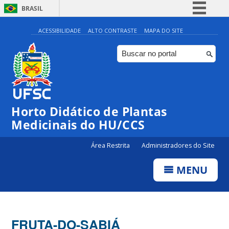
BRASIL
Simplifique!
ACESSIBILIDADE
ALTO CONTRASTE
MAPA DO SITE
Comunica BR
Participe
Acesso à informação
Legislação
Horto Didático de Plantas
Canais
Medicinais do HU/CCS
Área Restrita
Administradores do Site
MENU
FRUTA-DO-SABIÁ