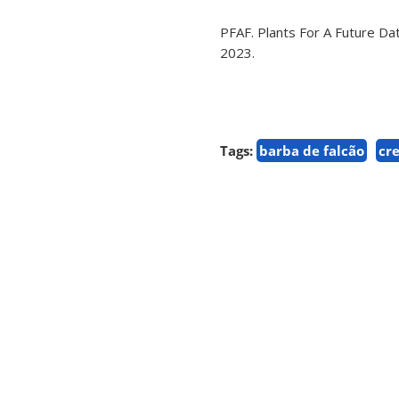
PFAF. Plants For A Future Da
2023.
Tags:
barba de falcão
cr