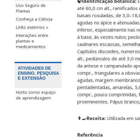
🍃Identificação botânica:
E
Uso Seguro de
até 60,0 cm alt., ramificado
Plantas
basais rosuladas, de 3,0–18,0
Conheça a Ciência
agudas no ápice e
atenuadas 
Links externos »
inferior, especialmente nas 
Interações entre
à base, às vezes nulos; pecío
plantas e
caulinares
escassas, semelha
medicamentos
Capítulos discoides, numero
alt., pedúnculos de até 3,0 m
da
antese e campanulado após
ATIVIDADES DE
compr., triangulares a obov
ENSINO, PESQUISA
E EXTENSÃO
agudas, margem membranosa, 
pentadentadas, amarelas, 5,
Horto como espaço
compr., pouco comprimidas, 
de aprendizagem
proeminentes. Pápus branco,
👨‍🍳Receita:
Utilizada em sa
Referência