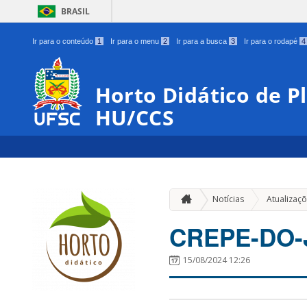
BRASIL
Ir para o conteúdo
1
Ir para o menu
2
Ir para a busca
3
Ir para o rodapé
4
Horto Didático de P
HU/CCS
Notícias
Atualizaç
CREPE-DO-
15/08/2024 12:26