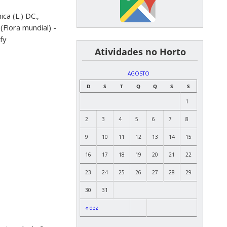
͏ ͏ ͏ ͏ ͏ ͏Atividades no Horto
AGOSTO
D
S
T
Q
Q
S
S
1
2
3
4
5
6
7
8
9
10
11
12
13
14
15
16
17
18
19
20
21
22
23
24
25
26
27
28
29
30
31
« dez