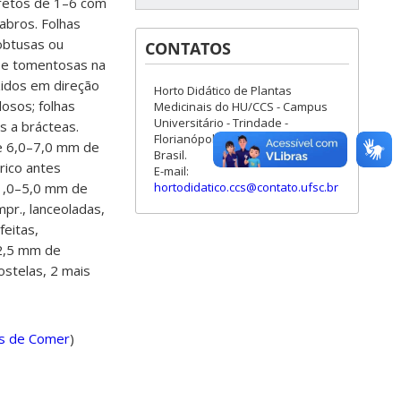
eretos de 1–6 com
labros. Folhas
 obtusas ou
CONTATOS
r e tomentosas na
zidos em direção
Horto Didático de Plantas
losos; folhas
Medicinais do HU/CCS - Campus
Universitário - Trindade -
 a brácteas.
Florianópolis - Santa Catarina -
e 6,0–7,0 mm de
Brasil.
rico antes
E-mail:
hortodidatico.ccs@contato.ufsc.br
 1,0–5,0 mm de
r., lanceoladas,
eitas,
–2,5 mm de
ostelas, 2 mais
s de Comer
)