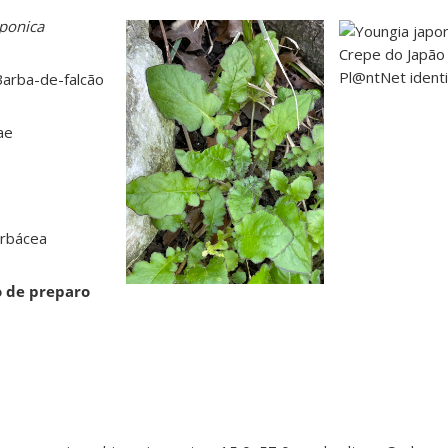
aponica
arba-de-falcão
ae
rbácea
o de preparo