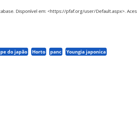
tabase. Disponível em: <https://pfaf.org/user/Default.aspx>. Ace
epe do japão
Horto
panc
Youngia japonica