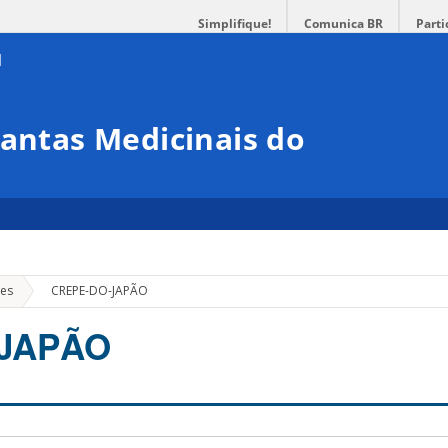
Simplifique!
Comunica BR
Parti
lantas Medicinais do
»
ões
CREPE-DO-JAPÃO
JAPÃO