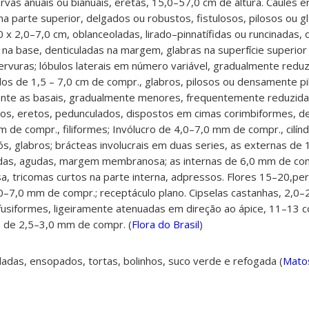
rvas anuais ou bianuais, eretas, 15,0–57,0 cm de altura. Caules 
s na parte superior, delgados ou robustos,
fistulosos, pilosos ou g
 x 2,0–7,0 cm, oblanceoladas, lirado–pinnatífidas ou runcinadas,
na base, denticuladas na margem, glabras na superfície superio
nervuras; lóbulos laterais em número
variável, gradualmente redu
los de 1,5 – 7,0 cm de compr., glabros, pilosos ou densamente pi
nte as basais, gradualmente menores, frequentemente reduzidas
sos, eretos, pedunculados,
dispostos em cimas corimbiformes, d
m de compr., filiformes; Invólucro de 4,0–7,0 mm de compr., cilínd
, glabros; brácteas involucrais em duas series, as externas de
adas, agudas, margem
membranosa; as internas de 6,0 mm de comp
tricomas curtos na parte interna, adpressos. Flores 15–20,perf
0–7,0 mm de compr.; receptáculo plano. Cipselas castanhas, 2,0
fusiformes,
ligeiramente atenuadas em direção ao ápice, 11–13 c
 de 2,5–3,0 mm de compr. (
Flora do Brasil
)
ladas, ensopados, tortas, bolinhos, suco verde e refogada (
Mato