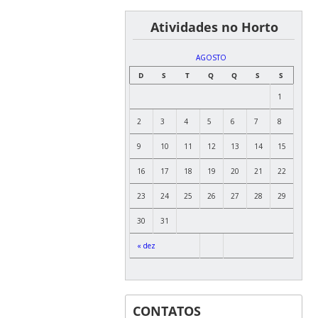
͏ ͏ ͏ ͏ ͏ ͏Atividades no Horto
AGOSTO
D
S
T
Q
Q
S
S
1
2
3
4
5
6
7
8
9
10
11
12
13
14
15
16
17
18
19
20
21
22
23
24
25
26
27
28
29
30
31
« dez
CONTATOS