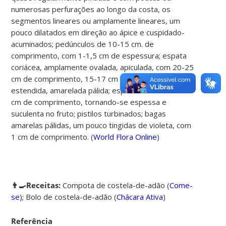
numerosas perfurações ao longo da costa, os
segmentos lineares ou amplamente lineares, um
pouco dilatados em direção ao ápice e cuspidado-
acuminados; pedúnculos de 10-15 cm. de
comprimento, com 1-1,5 cm de espessura; espata
coriácea, amplamente ovalada, apiculada, com 20-25
cm de comprimento, 15-17 cm de largura quando
estendida, amarelada pálida; espádice com 17-20
cm de comprimento, tornando-se espessa e
suculenta no fruto; pistilos turbinados; bagas
amarelas pálidas, um pouco tingidas de violeta, com
1 cm de comprimento. (
World Flora Online
)
👨‍🍳Receitas:
Compota de costela-de-adão (
Come-
se
);
Bolo de costela-de-adão (
Chácara Ativa
)
Referência