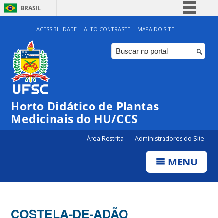
BRASIL
Simplifique!
ACESSIBILIDADE
ALTO CONTRASTE
MAPA DO SITE
Comunica BR
Participe
Acesso à informação
Legislação
Horto Didático de Plantas
Canais
Medicinais do HU/CCS
Área Restrita
Administradores do Site
MENU
COSTELA-DE-ADÃO