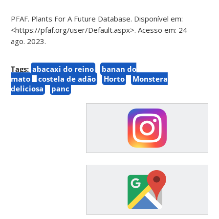
PFAF. Plants For A Future Database. Disponível em:
<https://pfaf.org/user/Default.aspx>. Acesso em: 24
ago. 2023.
Tags:
abacaxi do reino
banan do
mato
costela de adão
Horto
Monstera
deliciosa
panc