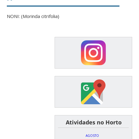
NONI: (Morinda citrifolia)
͏ ͏ ͏ ͏ ͏ ͏Atividades no Horto
AGOSTO