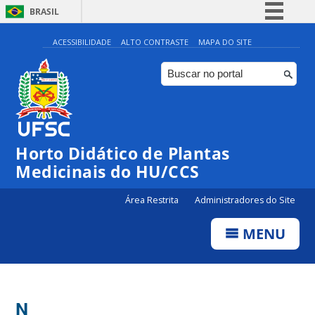
BRASIL
Simplifique!
ACESSIBILIDADE
ALTO CONTRASTE
MAPA DO SITE
Comunica BR
Participe
Acesso à informação
Legislação
Horto Didático de Plantas
Canais
Medicinais do HU/CCS
Área Restrita
Administradores do Site
MENU
N