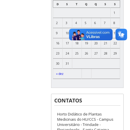
D
S
T
Q
Q
S
S
1
2
3
4
5
6
7
8
9
10
11
12
13
14
15
16
17
18
19
20
21
22
23
24
25
26
27
28
29
30
31
« dez
CONTATOS
Horto Didático de Plantas
Medicinais do HU/CCS - Campus
Universitário - Trindade -
Florianópolis - Santa Catarina -