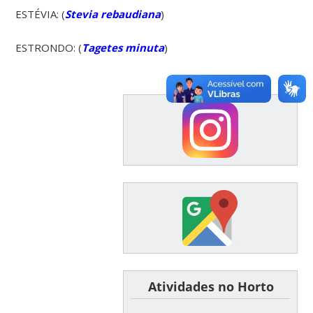
ESTÉVIA: (
Stevia rebaudiana
)
ESTRONDO: (
Tagetes minuta
)
͏ ͏ ͏ ͏ ͏ ͏Atividades no Horto