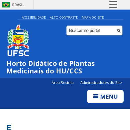
BRASIL
Simplifique!
ACESSIBILIDADE
ALTO CONTRASTE
MAPA DO SITE
Comunica BR
Participe
Acesso à informação
Legislação
Horto Didático de Plantas
Canais
Medicinais do HU/CCS
Área Restrita
Administradores do Site
MENU
E