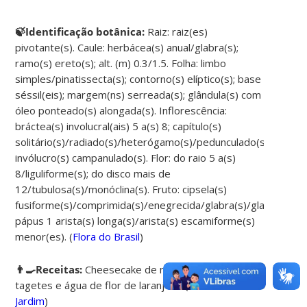
🍃Identificação botânica:
Raiz: raiz(es)
pivotante(s). Caule: herbácea(s) anual/glabra(s);
ramo(s) ereto(s); alt. (m) 0.3/1.5. Folha: limbo
simples/pinatissecta(s); contorno(s) elíptico(s); base
séssil(eis); margem(ns) serreada(s); glândula(s) com
óleo ponteado(s) alongada(s). Inflorescência:
bráctea(s) involucral(ais) 5 a(s) 8; capítulo(s)
solitário(s)/radiado(s)/heterógamo(s)/pedunculado(s);
invólucro(s) campanulado(s). Flor: do raio 5 a(s)
8/liguliforme(s); do disco mais de
12/tubulosa(s)/monóclina(s). Fruto: cipsela(s)
fusiforme(s)/comprimida(s)/enegrecida/glabra(s)/glabrescent
pápus 1 arista(s) longa(s)/arista(s) escamiforme(s)
menor(es). (
Flora do Brasil
)
👨‍🍳Receitas:
Cheesecake de manga com flores
tagetes e água de flor de laranjeira (
Cozinha do
Jardim
)