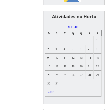
͏ ͏ ͏ ͏ ͏ ͏Atividades no Horto
AGOSTO
D
S
T
Q
Q
S
S
1
2
3
4
5
6
7
8
9
10
11
12
13
14
15
16
17
18
19
20
21
22
23
24
25
26
27
28
29
30
31
« dez