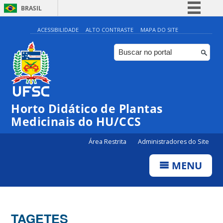
BRASIL
Simplifique!
ACESSIBILIDADE
ALTO CONTRASTE
MAPA DO SITE
Comunica BR
Participe
Acesso à informação
Legislação
Horto Didático de Plantas
Canais
Medicinais do HU/CCS
Área Restrita
Administradores do Site
MENU
TAGETES