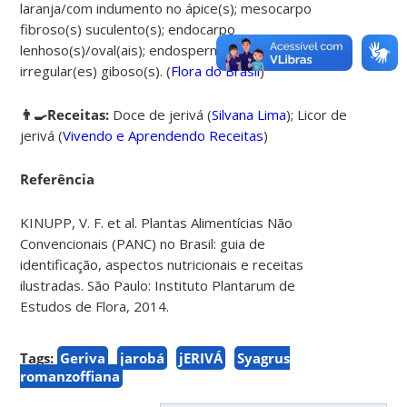
laranja/com indumento no ápice(s); mesocarpo
fibroso(s) suculento(s); endocarpo
lenhoso(s)/oval(ais); endosperma levemente
irregular(es) giboso(s). (
Flora do Brasil
)
👨‍🍳Receitas:
Doce de jerivá (
Silvana Lima
);
Licor de
jerivá
(
Vivendo e Aprendendo Receitas
)
Referência
KINUPP, V. F. et al. Plantas Alimentícias Não
Convencionais (PANC) no Brasil: guia de
identificação, aspectos nutricionais e receitas
ilustradas. São Paulo: Instituto Plantarum de
Estudos de Flora, 2014.
Tags:
Geriva
jarobá
jERIVÁ
Syagrus
romanzoffiana