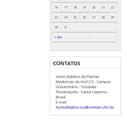
16
17
18
19
20
21
22
23
24
25
26
27
28
29
30
31
« dez
CONTATOS
Horto Didático de Plantas
Medicinais do HU/CCS - Campus
Universitário - Trindade -
Florianópolis - Santa Catarina -
Brasil.
E-mail:
hortodidatico.ccs@contato.ufsc.br