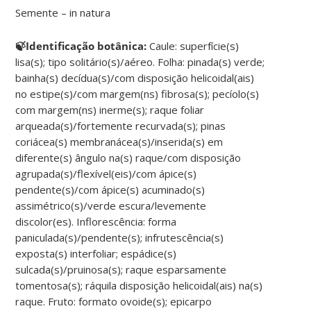
Semente – in natura
🍃Identificação botânica:
Caule: superfície(s)
lisa(s); tipo solitário(s)/aéreo. Folha: pinada(s) verde;
bainha(s) decídua(s)/com disposição helicoidal(ais)
no estipe(s)/com margem(ns) fibrosa(s); pecíolo(s)
com margem(ns) inerme(s); raque foliar
arqueada(s)/fortemente recurvada(s); pinas
coriácea(s) membranácea(s)/inserida(s) em
diferente(s) ângulo na(s) raque/com disposição
agrupada(s)/flexível(eis)/com ápice(s)
pendente(s)/com ápice(s) acuminado(s)
assimétrico(s)/verde escura/levemente
discolor(es). Inflorescência: forma
paniculada(s)/pendente(s); infrutescência(s)
exposta(s) interfoliar; espádice(s)
sulcada(s)/pruinosa(s); raque esparsamente
tomentosa(s); ráquila disposição helicoidal(ais) na(s)
raque. Fruto: formato ovoide(s); epicarpo