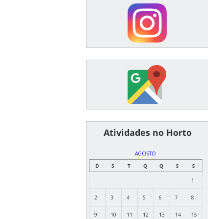
͏ ͏ ͏ ͏ ͏ ͏Atividades no Horto
AGOSTO
D
S
T
Q
Q
S
S
1
2
3
4
5
6
7
8
9
10
11
12
13
14
15