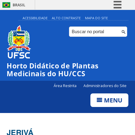
BRASIL
Simplifique!
ACESSIBILIDADE
ALTO CONTRASTE
MAPA DO SITE
Comunica BR
Participe
Acesso à informação
Legislação
Horto Didático de Plantas
Canais
Medicinais do HU/CCS
Área Restrita
Administradores do Site
MENU
JERIVÁ